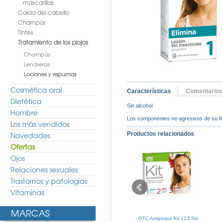
mascarillas
Caída del cabello
Champús
Tintes
Tratamiento de los piojos
Champús
Lendreras
Lociones y espumas
Cosmética oral
Características
Comentario
Dietética
Sin alcohol
Hombre
Los componentes no agresivos de su fó
Los más vendidos
Novedades
Productos relacionados
Ofertas
Ojos
Relaciones sexuales
Trastornos y patologias
Vitaminas
MARCAS
os Pack Elimina
OTC Antipiojos Locion Piel
OTC Antipiojos Kit 123 Sin