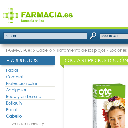
buscar
FARMACIA.es
>
Cabello
>
Tratamiento de los piojos
>
Lociones
PRODUCTOS
OTC ANTIPIOJOS LOCIÓN 
Facial
Corporal
Protección solar
Adelgazar
Bebé y embarazo
Botiquín
Bucal
Cabello
Acondicionadores y