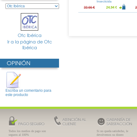
rina 1,5%
Atopica 125ml
Insecticida
14.65 €
16.81 €
12.45 €
33.66 €
24.94 €
2
Otc Ibérica
Ir a la página de Otc
Ibérica
OPINIÓN
Escriba un comentario para
este producto
ATENCIÓN AL
GARANTÍA DE
PAGO SEGURO
CLIENTE
SATISFACCIÓN
Todos los medios de pago son
Si no queda satisfecho, le
seguros al 100%
devolvemos su dinero