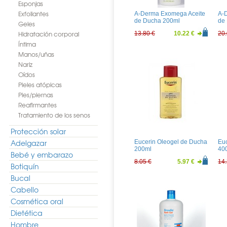
Esponjas
Exfoliantes
A-Derma Exomega Aceite
A-
de Ducha 200ml
de
Geles
Hidratación corporal
13.80 €
10.22 €
20.
Íntima
Manos/uñas
Nariz
Oídos
Pieles atópicas
Pies/piernas
Reafirmantes
Tratamiento de los senos
Protección solar
Adelgazar
Eucerin Oleogel de Ducha
Euc
200ml
40
Bebé y embarazo
8.05 €
5.97 €
14.
Botiquín
Bucal
Cabello
Cosmética oral
Dietética
Hombre