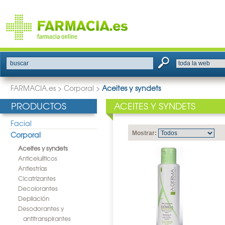
buscar
FARMACIA.es
>
Corporal
>
Aceites y syndets
PRODUCTOS
ACEITES Y SYNDETS
Facial
Corporal
Mostrar:
Aceites y syndets
Anticelulíticos
Antiestrías
Cicatrizantes
Decolorantes
Depilación
Desodorantes y
antitranspirantes