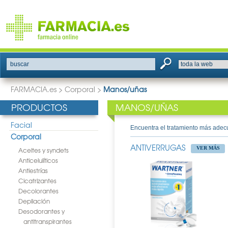
buscar
FARMACIA.es
>
Corporal
>
Manos/uñas
PRODUCTOS
MANOS/UÑAS
Facial
Encuentra el tratamiento más adec
Corporal
ANTIVERRUGAS
VER MÁS
Aceites y syndets
Anticelulíticos
Antiestrías
Cicatrizantes
Decolorantes
Depilación
Desodorantes y
antitranspirantes