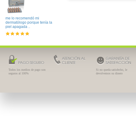
me lo recomendó mi
dermatólogo porque tenía la
piel apagada ..
Aposan Quitaesmalte Sin
Be
Acetona 200ml
4.39 €
3.25 €
29
ATENCIÓN AL
GARANTÍA DE
PAGO SEGURO
CLIENTE
SATISFACCIÓN
Todos los medios de pago son
Si no queda satisfecho, le
seguros al 100%
devolvemos su dinero