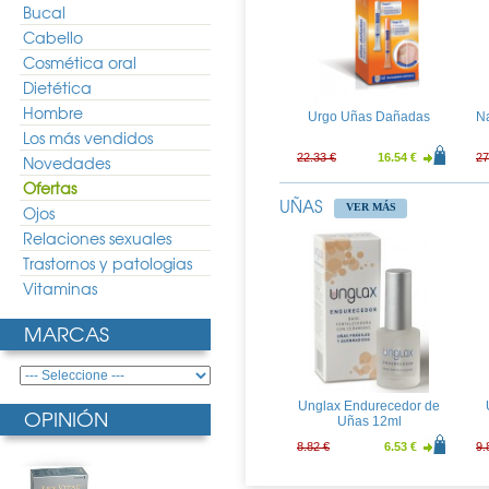
Bucal
Cabello
Cosmética oral
Ducray Ictyane Crema de
Manos 50ml
Dietética
8.40 €
6.22 €
11
Hombre
Urgo Uñas Dañadas
Na
Los más vendidos
22.33 €
16.54 €
27
Novedades
Ofertas
UÑAS
VER MÁS
Ojos
Relaciones sexuales
Trastornos y patologias
Vitaminas
MARCAS
Unglax Endurecedor de
OPINIÓN
Uñas 12ml
8.82 €
6.53 €
9.