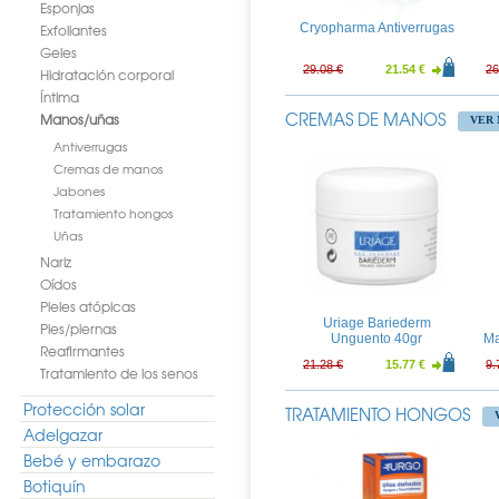
Esponjas
Exfoliantes
Cryopharma Antiverrugas
Geles
29.08 €
21.54 €
26
Hidratación corporal
Íntima
CREMAS DE MANOS
Manos/uñas
VER 
Antiverrugas
Cremas de manos
Jabones
Tratamiento hongos
Uñas
Nariz
Oídos
Pieles atópicas
Uriage Bariederm
Pies/piernas
Unguento 40gr
Ma
Reafirmantes
21.28 €
15.77 €
9.
Tratamiento de los senos
Protección solar
TRATAMIENTO HONGOS
Adelgazar
Bebé y embarazo
Botiquín