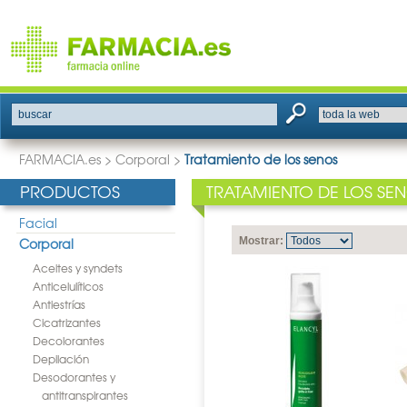
buscar
FARMACIA.es
>
Corporal
>
Tratamiento de los senos
PRODUCTOS
TRATAMIENTO DE LOS SE
Facial
Corporal
Mostrar:
Aceites y syndets
Anticelulíticos
Antiestrías
Cicatrizantes
Decolorantes
Depilación
Desodorantes y
antitranspirantes