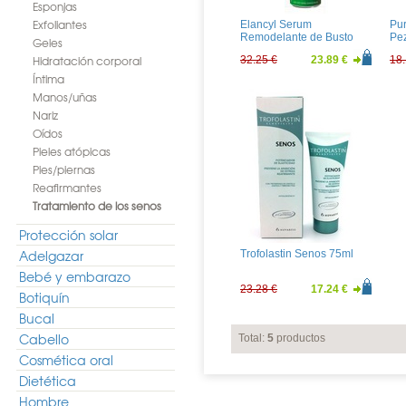
Esponjas
Exfoliantes
Elancyl Serum
Pur
Remodelante de Busto
Pe
Geles
50ml
Hidratación corporal
32.25 €
23.89 €
18.
Íntima
Manos/uñas
Nariz
Oídos
Pieles atópicas
Pies/piernas
Reafirmantes
Tratamiento de los senos
Protección solar
Adelgazar
Trofolastin Senos 75ml
Bebé y embarazo
23.28 €
17.24 €
Botiquín
Bucal
Cabello
Total:
5
productos
Cosmética oral
Dietética
Hombre