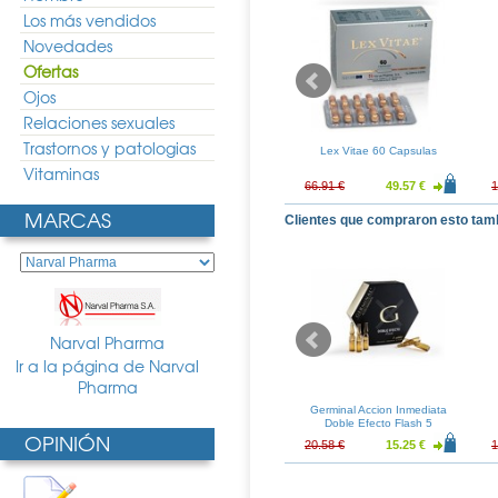
Los más vendidos
Novedades
Ofertas
Ojos
Relaciones sexuales
Trastornos y patologias
 Summum 30ml
Lex Vitae 60 Capsulas
Lex Vitae 60 Capsulas
DUPLO con regalo de un libro
Vitaminas
132.95 €
130.89 €
96.95 €
66.91 €
49.57 €
1
MARCAS
Clientes que compraron esto tam
Narval Pharma
Ir a la página de Narval
Pharma
sibio AR Crema
Endocare-C20 Oil Free, 30
Germinal Accion Inmediata
0ml
Ampollas
Doble Efecto Flash 5
OPINIÓN
ampollas
18.95 €
53.84 €
39.88 €
20.58 €
15.25 €
1