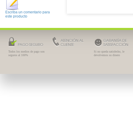
Escriba un comentario para
este producto
ATENCIÓN AL
GARANTÍA DE
PAGO SEGURO
CLIENTE
SATISFACCIÓN
Todos los medios de pago son
Si no queda satisfecho, le
seguros al 100%
devolvemos su dinero