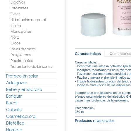
Esponjas
Exfoliantes
Geles
Hidratación corporal
Íntima
Manos/uñas
Nariz
Oídos
Pieles atópicas
Características
Comentario
Pies/piernas
Reafirmantes
Características:
Tratamiento de los senos
- Desarrolla una intensa actividad lipolít
- Incorpora reactivadores de la microcirc
- Favorece una importante actividad ven
Protección solar
- Facilita y mejora el drenaje linfático a
Adelgazar
- Impide la desestructuración del tejido
- Inhibe la maduración de los adipocitos 
Bebé y embarazo
Incorpora un pro-liposoma en un compues
Botiquín
efectos potenciadores del tripéptido GH
capas más profundas de la epidermis.
Bucal
Presentación:
Cabello
150 ml
Cosmética oral
Productos relacionados
Dietética
Hombre