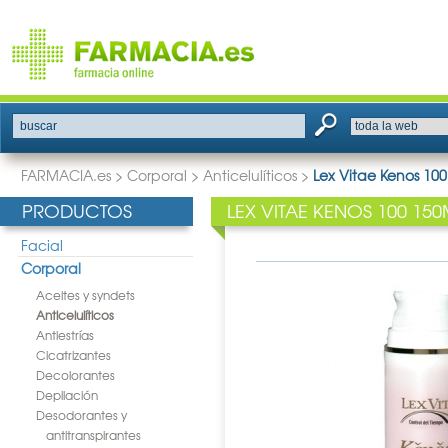
buscar
FARMACIA.es
>
Corporal
>
Anticelulíticos
>
Lex Vitae Kenos 10
PRODUCTOS
LEX VITAE KENOS 100 150
Facial
Corporal
Aceites y syndets
Anticelulíticos
Antiestrías
Cicatrizantes
Decolorantes
Depilación
Desodorantes y
antitranspirantes