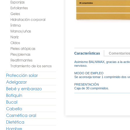
Esponjas
Exfoliantes
Geles
Hidratación corporal
Íntima
Manos/uñas
Nariz
Oídos
Pieles atópicas
Características
Comentario
Pies/piernas
Reafirmantes
Asimismo BALNIMAX, gracias a la activi
Tratamiento de los senos
nervioso.
MODO DE EMPLEO
Protección solar
Se aconseja tomar 1 comprimido dos vec
Adelgazar
PRESENTACIÓN
Bebé y embarazo
Caja de 30 comprimidos.
Botiquín
Bucal
Cabello
Cosmética oral
Dietética
Hombre