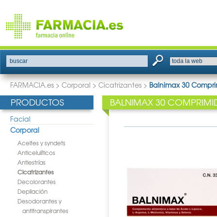
buscar
FARMACIA.es
>
Corporal
>
Cicatrizantes
>
Balnimax 30 Compri
PRODUCTOS
BALNIMAX 30 COMPRIMI
Facial
Corporal
Aceites y syndets
Anticelulíticos
Antiestrías
Cicatrizantes
Decolorantes
Depilación
Desodorantes y
antitranspirantes