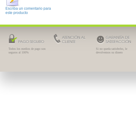
Escriba un comentario para
este producto
ATENCIÓN AL
GARANTÍA DE
PAGO SEGURO
CLIENTE
SATISFACCIÓN
Todos los medios de pago son
Si no queda satisfecho, le
seguros al 100%
devolvemos su dinero