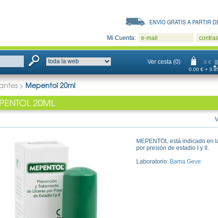
ENVÍO GRATIS A PARTIR DE
Mi Cuenta:
e-mail
contra
Ver cesta (0)
0 €
0.00 € + 3.95
zantes
>
Mepentol 20ml
PENTOL 20ML
V
MEPENTOL está indicado en la
por presión de estadio I y II.
Laboratorio:
Bama Geve