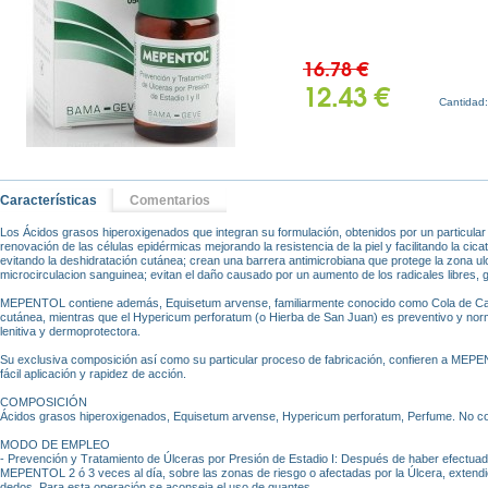
16.78 €
12.43 €
Cantidad
Características
Comentarios
Los Ácidos grasos hiperoxigenados que integran su formulación, obtenidos por un particular
renovación de las células epidérmicas mejorando la resistencia de la piel y facilitando la cicatr
evitando la deshidratación cutánea; crean una barrera antimicrobiana que protege la zona u
microcirculacion sanguinea; evitan el daño causado por un aumento de los radicales libres, g
MEPENTOL contiene además, Equisetum arvense, familiarmente conocido como Cola de Caball
cutánea, mientras que el Hypericum perforatum (o Hierba de San Juan) es preventivo y norma
lenitiva y dermoprotectora.
Su exclusiva composición así como su particular proceso de fabricación, confieren a MEP
fácil aplicación y rapidez de acción.
COMPOSICIÓN
Ácidos grasos hiperoxigenados, Equisetum arvense, Hypericum perforatum, Perfume. No con
MODO DE EMPLEO
- Prevención y Tratamiento de Úlceras por Presión de Estadio I: Después de haber efectuado 
MEPENTOL 2 ó 3 veces al día, sobre las zonas de riesgo o afectadas por la Úlcera, extendi
dedos. Para esta operación se aconseja el uso de guantes.