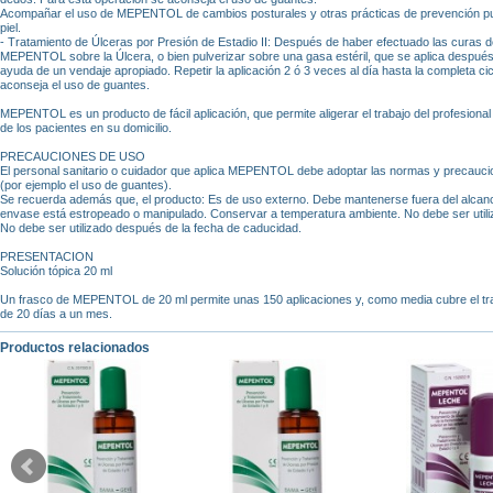
Acompañar el uso de MEPENTOL de cambios posturales y otras prácticas de prevención pued
piel.
- Tratamiento de Úlceras por Presión de Estadio II: Después de haber efectuado las curas de
MEPENTOL sobre la Úlcera, o bien pulverizar sobre una gasa estéril, que se aplica después s
ayuda de un vendaje apropiado. Repetir la aplicación 2 ó 3 veces al día hasta la completa ci
aconseja el uso de guantes.
MEPENTOL es un producto de fácil aplicación, que permite aligerar el trabajo del profesional 
de los pacientes en su domicilio.
PRECAUCIONES DE USO
El personal sanitario o cuidador que aplica MEPENTOL debe adoptar las normas y precaucio
(por ejemplo el uso de guantes).
Se recuerda además que, el producto: Es de uso externo. Debe mantenerse fuera del alcance y 
envase está estropeado o manipulado. Conservar a temperatura ambiente. No debe ser util
No debe ser utilizado después de la fecha de caducidad.
PRESENTACION
Solución tópica 20 ml
Un frasco de MEPENTOL de 20 ml permite unas 150 aplicaciones y, como media cubre el tra
de 20 días a un mes.
Productos relacionados