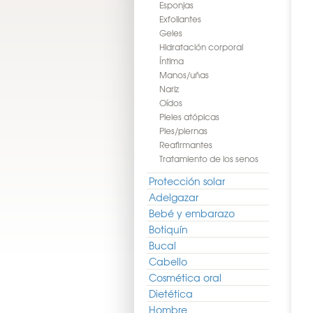
Esponjas
Exfoliantes
Geles
Hidratación corporal
Íntima
Manos/uñas
Nariz
Oídos
Pieles atópicas
Pies/piernas
Reafirmantes
Tratamiento de los senos
Protección solar
Adelgazar
Bebé y embarazo
Botiquín
Bucal
Cabello
Cosmética oral
Dietética
Hombre