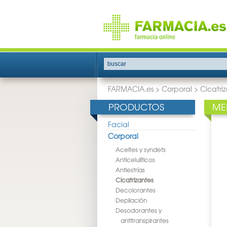
buscar
FARMACIA.es
>
Corporal
>
Cicatri
PRODUCTOS
ME
Facial
Corporal
Aceites y syndets
Anticelulíticos
Antiestrías
Cicatrizantes
Decolorantes
Depilación
Desodorantes y
antitranspirantes