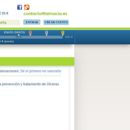
contacto@farmacia.es
 65 €
CREAR CUENTA
seña
ENVÍO GRATIS
65 €
200 €
 € (envío)
aloraciones:
Sé el primero en valorarlo
 prevención y tratamiento de Úlceras