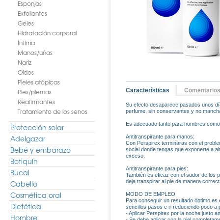
Esponjas
Exfoliantes
Geles
Hidratación corporal
Íntima
Manos/uñas
Nariz
Oídos
Pieles atópicas
Características
Comentario
Pies/piernas
Reafirmantes
Su efecto desaparece pasados unos días
Tratamiento de los senos
perfume, sin conservantes y no mancha
Es adecuado tanto para hombres como
Protección solar
Adelgazar
Antitranspirante para manos:
Con Perspirex terminaras con el proble
Bebé y embarazo
social donde tengas que exponerte a a
exceso.
Botiquín
Antitranspirante para pies:
Bucal
También es eficaz con el sudor de los
deja transpirar al pie de manera corre
Cabello
Cosmética oral
MODO DE EMPLEO
Para conseguir un resultado óptimo es es
Dietética
sencillos pasos e ir reduciendo poco a 
- Aplicar Perspirex por la noche justo a
Hombre
- Se debe aplicar con la piel completame