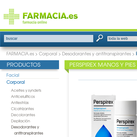
buscar
FARMACIA.es
>
Corporal
>
Desodorantes y antitranspirantes
>
PRODUCTOS
PERSPIREX MANOS Y PIE
Facial
Corporal
Aceites y syndets
Anticelulíticos
Antiestrías
Cicatrizantes
Decolorantes
Depilación
Desodorantes y
antitranspirantes