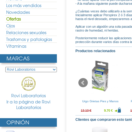
- A la mañana siguiente puede ducharse
Los más vendidos
Novedades
¿Cuántas veces debo utilizarlo a la s
Inicialmente aplicar Perspirex 2 ó 3 dí
Ofertas
hasta el nivel deseado, empezaremos a r
Ojos
Aplicar con un algodón una sola pasada 
rastro de humedad, ni heridas.
Relaciones sexuales
Trastornos y patologias
Posteriormente reducir las aplicacion
protección durante varios días contra 
Vitaminas
Productos relacionados
MARCAS
Rovi Laboratorios
Ir a la página de Rovi
 Cream Manos
Ureadin Crema de Manos
Urgo Grietas Pies y Manos
uplo
Reparadora 50ml
Laboratorios
8.46 €
9.70 €
7.19 €
13.10 €
9.70 €
1
Clientes que compraron esto tam
OPINIÓN