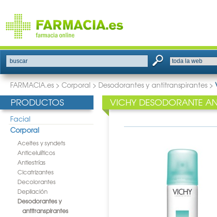
buscar
FARMACIA.es
>
Corporal
>
Desodorantes y antitranspirantes
>
PRODUCTOS
VICHY DESODORANTE ANT
Facial
Corporal
Aceites y syndets
Anticelulíticos
Antiestrías
Cicatrizantes
Decolorantes
Depilación
Desodorantes y
antitranspirantes