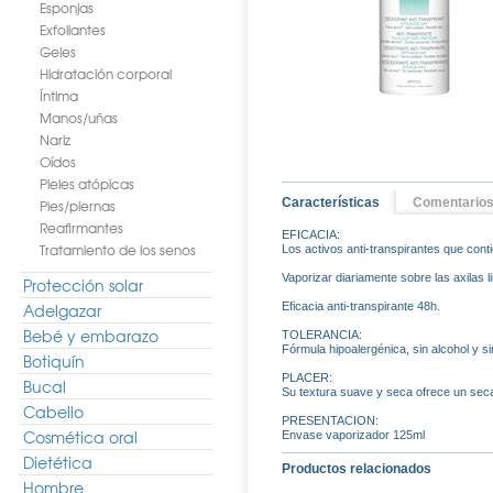
Esponjas
Exfoliantes
Geles
Hidratación corporal
Íntima
Manos/uñas
Nariz
Oídos
Pieles atópicas
Características
Comentario
Pies/piernas
Reafirmantes
EFICACIA:
Tratamiento de los senos
Los activos anti-transpirantes que cont
Vaporizar diariamente sobre las axilas 
Protección solar
Adelgazar
Eficacia anti-transpirante 48h.
Bebé y embarazo
TOLERANCIA:
Fórmula hipoalergénica, sin alcohol y s
Botiquín
PLACER:
Bucal
Su textura suave y seca ofrece un seca
Cabello
PRESENTACION:
Cosmética oral
Envase vaporizador 125ml
Dietética
Productos relacionados
Hombre