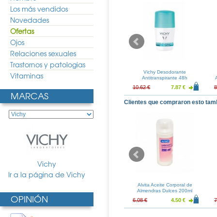
Los más vendidos
Novedades
Ofertas
Ojos
Relaciones sexuales
Trastornos y patologias
din Rx Hh
Babe Desodorante Roll-On
Vichy Desodorante
Vitaminas
nte Roll-on 40ml
50ml
Antitranspirante 48h
Antimanchas Roll-on
11.57 €
6.47 €
4.79 €
10.62 €
7.87 €
8
MARCAS
Clientes que compraron esto tam
Vichy
Ir a la página de Vichy
dol Spray 150ml
Devor Olor Spray 150ml
Alvita Aceite Corporal de
Almendras Dulces 200ml
OPINIÓN
7.05 €
10.85 €
8.03 €
6.08 €
4.50 €
7