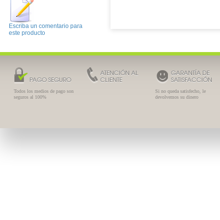
Escriba un comentario para
este producto
ATENCIÓN AL
GARANTÍA DE
PAGO SEGURO
CLIENTE
SATISFACCIÓN
Todos los medios de pago son
Si no queda satisfecho, le
seguros al 100%
devolvemos su dinero