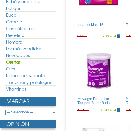
Bebé y embarazo
Botiquín
Bucal
Cabello
Indasec Maxi 15uds
Te
Cosmética oral
Dietética
9.98 €
7.39 €
10.
Hombre
Los más vendidos
Novedades
Ofertas
Ojos
Relaciones sexuales
Trastornos y patologias
Vitaminas
Muvagyn Probiotico
Muv
MARCAS
Tampon Super 8uds
Ta
18.12 €
13.42 €
19.
OPINIÓN