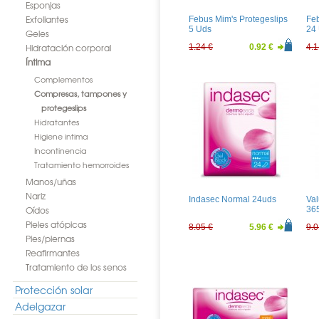
Esponjas
Exfoliantes
Febus Mim's Protegeslips
Feb
5 Uds
24
Geles
Hidratación corporal
1.24 €
0.92 €
4.1
Íntima
Complementos
Compresas, tampones y
protegeslips
Hidratantes
Higiene intima
Incontinencia
Tratamiento hemorroides
Manos/uñas
Nariz
Indasec Normal 24uds
Va
Oídos
36
Pieles atópicas
8.05 €
5.96 €
9.0
Pies/piernas
Reafirmantes
Tratamiento de los senos
Protección solar
Adelgazar