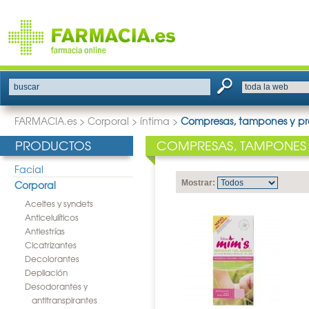
buscar
FARMACIA.es
>
Corporal
>
íntima
>
Compresas, tampones y pro
PRODUCTOS
COMPRESAS, TAMPONES 
Facial
Corporal
Mostrar:
Aceites y syndets
Anticelulíticos
Antiestrías
Cicatrizantes
Decolorantes
Depilación
Desodorantes y
antitranspirantes