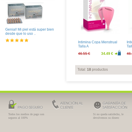
Genial! Mi piel está super bien
desde que lo uso ..
Intimina Copa Menstrual
Int
Talla A
Tal
46.55 €
34.49 €
46.
Total:
18
productos
ATENCIÓN AL
GARANTÍA DE
PAGO SEGURO
CLIENTE
SATISFACCIÓN
Todos los medios de pago son
Si no queda satisfecho, le
seguros al 100%
devolvemos su dinero