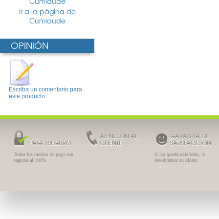
Cumlaude
Ir a la página de
Cumlaude
OPINIÓN
Escriba un comentario para
este producto
ATENCIÓN AL
GARANTÍA DE
PAGO SEGURO
CLIENTE
SATISFACCIÓN
Todos los medios de pago son
Si no queda satisfecho, le
seguros al 100%
devolvemos su dinero