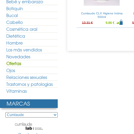
Bebé y embarazo
Botiquín
Gineseda 30
Cumlaude Mucus 30ml
Cumlaude CLX Higiene Intima
Bucal
sulas
500ml
Cabello
12.65 €
10.75 €
7.96 €
13.31 €
9.86 €
5
Cosmética oral
Dietética
Hombre
Los más vendidos
Novedades
Ofertas
Ojos
Relaciones sexuales
Trastornos y patologias
Vitaminas
MARCAS