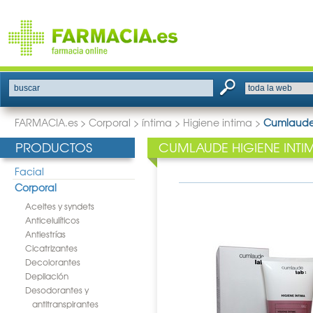
buscar
FARMACIA.es
>
Corporal
>
íntima
>
Higiene intima
>
Cumlaude 
PRODUCTOS
CUMLAUDE HIGIENE INTI
Facial
Corporal
Aceites y syndets
Anticelulíticos
Antiestrías
Cicatrizantes
Decolorantes
Depilación
Desodorantes y
antitranspirantes