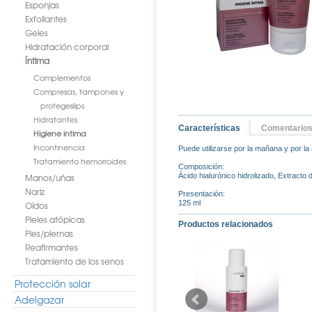
Esponjas
Exfoliantes
Geles
Hidratación corporal
Íntima
Complementos
Compresas, tampones y
protegeslips
Hidratantes
Características
Comentario
Higiene intima
Incontinencia
Puede utilizarse por la mañana y por l
Tratamiento hemorroides
Composición:
Manos/uñas
Ácido hialurónico hidrolizado, Extracto 
Nariz
Presentación:
125 ml
Oídos
Pieles atópicas
Productos relacionados
Pies/piernas
Reafirmantes
Tratamiento de los senos
Protección solar
Adelgazar