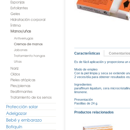
Esponjas
Exfoliantes
Geles
Hidratación corporal
Íntima
Manos/uñas
Antiverrugas
Cremas de manos
Jabones
Características
Comentario
Tratamiento hongos
Uñas
Es de fácil aplicación y proporciona un
Nariz
Modo de empleo
Oídos
Con la piel limpia y seca se extiende u
2 veces/día para obtener resultados es
Pieles atópicas
Ingredientes
Pies/piernas
paraffinum liquidum, cera microcristallina
Reafirmantes
limonene.
Tratamiento de los senos
Presentación
Pastillas de 24 g.
Protección solar
Adelgazar
Productos relacionados
Bebé y embarazo
Botiquín