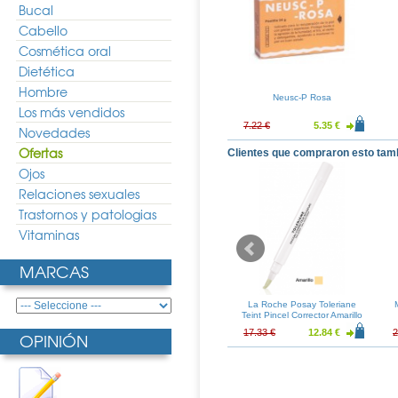
Bucal
Cabello
Cosmética oral
Dietética
Hombre
Neusc-P Rosa
Los más vendidos
7.22 €
5.35 €
Novedades
Ofertas
Clientes que compraron esto tam
Ojos
Relaciones sexuales
Trastornos y patologias
Vitaminas
MARCAS
pray Oral 15ml
Audispray Junior
La Roche Posay Toleriane
Teint Pincel Corrector Amarillo
3.36 €
10.20 €
7.56 €
17.33 €
12.84 €
2
OPINIÓN