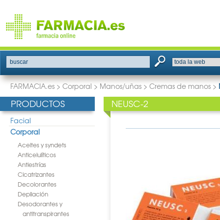
buscar
FARMACIA.es
>
Corporal
>
Manos/uñas
>
Cremas de manos
>
PRODUCTOS
NEUSC-2
Facial
Corporal
Aceites y syndets
Anticelulíticos
Antiestrías
Cicatrizantes
Decolorantes
Depilación
Desodorantes y
antitranspirantes