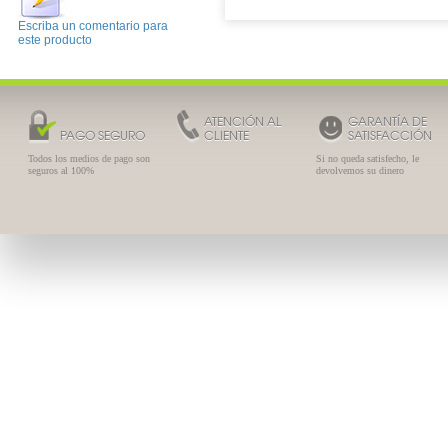
Escriba un comentario para
este producto
ATENCIÓN AL
GARANTÍA DE
PAGO SEGURO
CLIENTE
SATISFACCIÓN
Todos los medios de pago son
Si no queda satisfecho, le
seguros al 100%
devolvemos su dinero