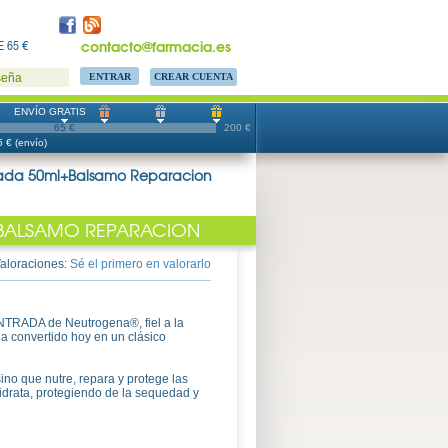
contacto@farmacia.es
 65 €
CREAR CUENTA
seña
ENVÍO GRATIS
65 €
200 €
 € (envío)
ada 50ml+Balsamo Reparacion
BALSAMO REPARACION
aloraciones:
Sé el primero en valorarlo
ADA de Neutrogena®, fiel a la
a convertido hoy en un clásico
ino que nutre, repara y protege las
drata, protegiendo de la sequedad y