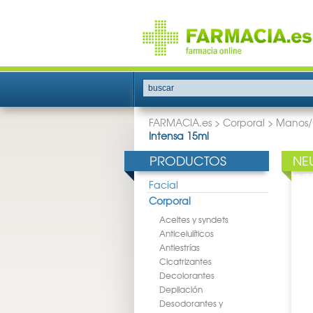
buscar
FARMACIA.es
>
Corporal
>
Manos/
Intensa 15ml
PRODUCTOS
NE
IN
Facial
Corporal
Aceites y syndets
Anticelulíticos
Antiestrías
Cicatrizantes
Decolorantes
Depilación
Desodorantes y