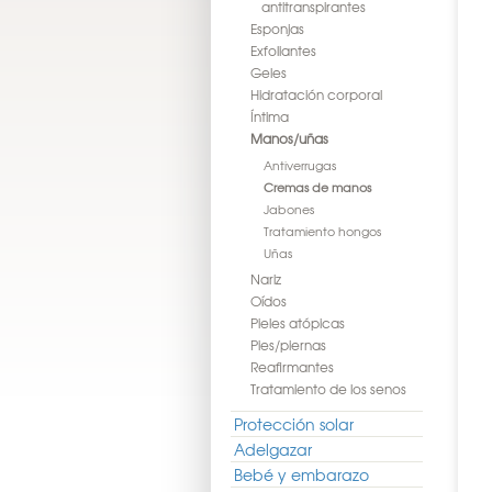
antitranspirantes
Esponjas
Exfoliantes
Geles
Hidratación corporal
Íntima
Manos/uñas
Antiverrugas
Cremas de manos
Jabones
Tratamiento hongos
Uñas
Nariz
Oídos
Pieles atópicas
Pies/piernas
Reafirmantes
Tratamiento de los senos
Protección solar
Adelgazar
Bebé y embarazo