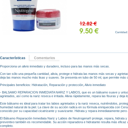
12.82 €
9.50 €
Cantidad
Características
Comentarios
Proporciona un alivio inmediato y duradero, incluso para las manos más secas.
Con tan sólo una pequeña cantidad, alivia, protege e hidrata las manos más secas y agrieta
deja las manos mucho más lisas y suaves. Se presenta en tubo de 50 ml, que permite más d
Principales beneficios: Hidratación, Reparación y protección, Alivio inmediato
- BALSAMO REPARACION INMEDIATA NARIZ Y LABIOS, que es un bálsamo suave y untuoso, 
agrietados, así como la nariz reseca e irritada. Alivia rápidamente, repara las fisuras y deja
Este bálsamo es ideal para tratar los labios agrietados y la nariz reseca, nutriéndolos, proteg
humedad natural de la piel. La clave de su acción radica en su fórmula enriquecida con Cera 
conocido por su capacidad cicatrizante y suavizante. Hidrata y repara inmediatamente pero
El Bálsamo Reparación Inmediata Nariz y Labios de Neutrogena® protege, repara, hidrata y cui
preventivo también es recomendable. Su acción reparadora e hidratante resulta más eficaz
completo.