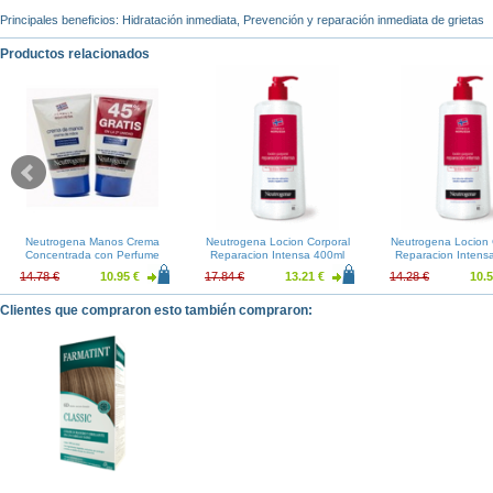
Principales beneficios: Hidratación inmediata, Prevención y reparación inmediata de grietas
Productos relacionados
Neutrogena Manos Crema
Neutrogena Locion Corporal
Neutrogena Locion 
Concentrada con Perfume
Reparacion Intensa 400ml
Reparacion Intens
50ml Duplo
14.78 €
10.95 €
17.84 €
13.21 €
14.28 €
10.5
Clientes que compraron esto también compraron: