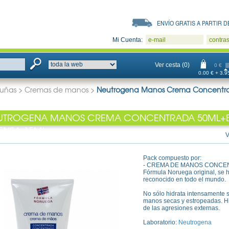
ENVÍO GRATIS A PARTIR DE
Mi Cuenta:
e-mail
contra
Ver cesta (0)
0 €
0.00 € + 3.95
uñas
>
Cremas de manos
>
Neutrogena Manos Crema Concentr
UTROGENA MANOS CREMA CONCENTRADA 50ML+
TENSA 15ML
V
Pack compuesto por:
- CREMA DE MANOS CONCENTR
Fórmula Noruega original, se h
reconocido en todo el mundo.
No sólo hidrata intensamente s
manos secas y estropeadas. Hi
de las agresiones externas.
Laboratorio:
Neutrogena