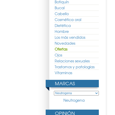
Botiquín
Bucal
Cabello
Cosmética oral
Dietética
Hombre
Los más vendidos
Novedades
Ofertas
Ojos
erm Crema de manos
Ducray Ictyane Crema de
Ureadin Crema de Manos
50ml
Manos 50ml
Reparadora 50ml
Relaciones sexuales
5.90 €
8.40 €
6.22 €
9.70 €
7.19 €
Trastornos y patologias
Vitaminas
MARCAS
Neutrogena
OPINIÓN