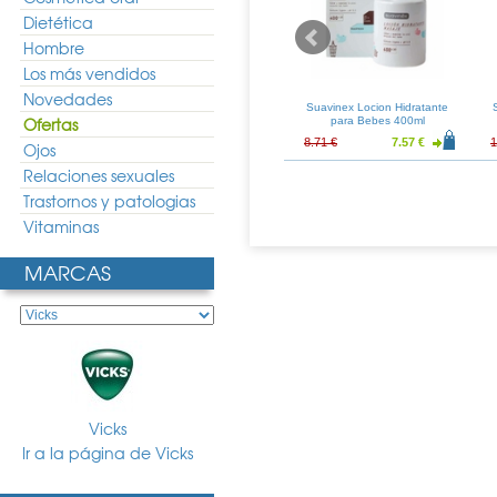
Dietética
Hombre
Los más vendidos
Novedades
pray 50ml
Cleanotix Spray 30ml
Suavinex Locion Hidratante
Ofertas
para Bebes 400ml
18.84 €
11.46 €
8.49 €
8.71 €
7.57 €
1
Ojos
Relaciones sexuales
Trastornos y patologias
Vitaminas
MARCAS
Vicks
Ir a la página de Vicks