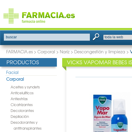
buscar
FARMACIA.es
>
Corporal
>
Nariz
>
Descongestión y limpieza
>
PRODUCTOS
VICKS VAPOMAR BEBES I
Facial
Corporal
Aceites y syndets
Anticelulíticos
Antiestrías
Cicatrizantes
Decolorantes
Depilación
Desodorantes y
antitranspirantes