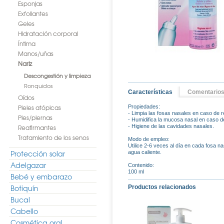
Esponjas
Exfoliantes
Geles
Hidratación corporal
Íntima
Manos/uñas
Nariz
Descongestión y limpieza
Ronquidos
Características
Comentario
Oídos
Pieles atópicas
Propiedades:
- Limpia las fosas nasales en caso de res
Pies/piernas
- Humidifica la mucosa nasal en caso 
Reafirmantes
- Higiene de las cavidades nasales.
Tratamiento de los senos
Modo de empleo:
Utilice 2-6 veces al día en cada fosa na
Protección solar
agua caliente.
Adelgazar
Contenido:
100 ml
Bebé y embarazo
Botiquín
Productos relacionados
Bucal
Cabello
Cosmética oral