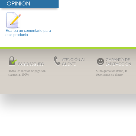
OPINIÓN
Escriba un comentario para
este producto
ATENCIÓN AL
GARANTÍA DE
PAGO SEGURO
CLIENTE
SATISFACCIÓN
Todos los medios de pago son
Si no queda satisfecho, le
seguros al 100%
devolvemos su dinero