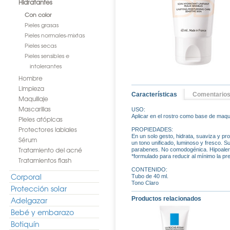
Hidratantes
Con color
Pieles grasas
Pieles normales-mixtas
Pieles secas
Pieles sensibles e
intolerantes
Hombre
Limpieza
Características
Comentario
Maquillaje
Mascarillas
USO:
Aplicar en el rostro como base de maqui
Pieles atópicas
Protectores labiales
PROPIEDADES:
En un solo gesto, hidrata, suaviza y pro
Sérum
un tono unificado, luminoso y fresco. Su
Tratamiento del acné
parabenes. No comodogénica. Hipoalerg
*formulado para reducir al mínimo la pr
Tratamientos flash
CONTENIDO:
Corporal
Tubo de 40 ml.
Tono Claro
Protección solar
Adelgazar
Productos relacionados
Bebé y embarazo
Botiquín