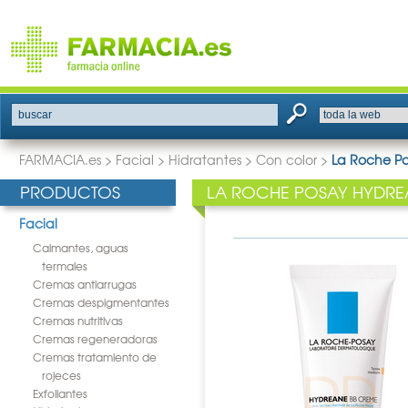
buscar
FARMACIA.es
>
Facial
>
Hidratantes
>
Con color
>
La Roche Po
PRODUCTOS
LA ROCHE POSAY HYDRE
Facial
Calmantes, aguas
termales
Cremas antiarrugas
Cremas despigmentantes
Cremas nutritivas
Cremas regeneradoras
Cremas tratamiento de
rojeces
Exfoliantes