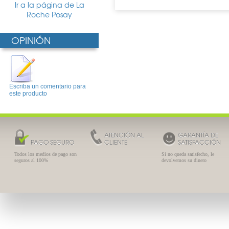
Ir a la página de La
Roche Posay
OPINIÓN
Escriba un comentario para
este producto
ATENCIÓN AL
GARANTÍA DE
PAGO SEGURO
CLIENTE
SATISFACCIÓN
Todos los medios de pago son
Si no queda satisfecho, le
seguros al 100%
devolvemos su dinero