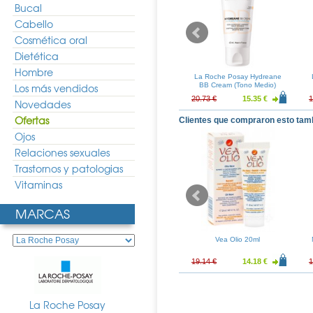
Bucal
Cabello
Cosmética oral
Dietética
Hombre
say Toleriane
La Roche Posay Toleriane
La Roche Posay Hydreane
-Crema SPF20
Los más vendidos
Teint Aqua-Crema SPF20
BB Cream (Tono Medio)
03 30ml
Tono 01 30ml
22.60 €
30.51 €
22.60 €
20.73 €
15.35 €
1
Novedades
Ofertas
Clientes que compraron esto tam
Ojos
Relaciones sexuales
Trastornos y patologias
Vitaminas
MARCAS
ampu Tratante
La Roche Posay Hydraphase
Vea Olio 20ml
de Quinina 400ml
Intense Ojos 15ml
11.41 €
21.64 €
16.03 €
19.14 €
14.18 €
1
La Roche Posay