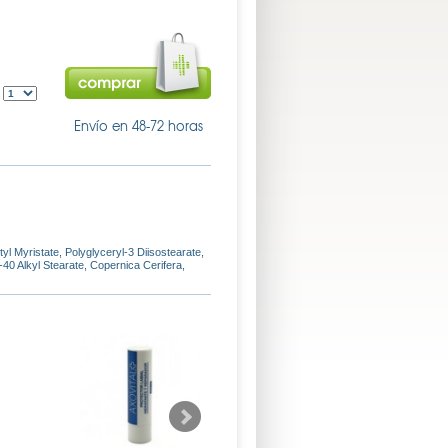
:
Envío en 48-72 horas
l Myristate, Polyglyceryl-3 Diisostearate,
40 Alkyl Stearate, Copernica Cerifera,