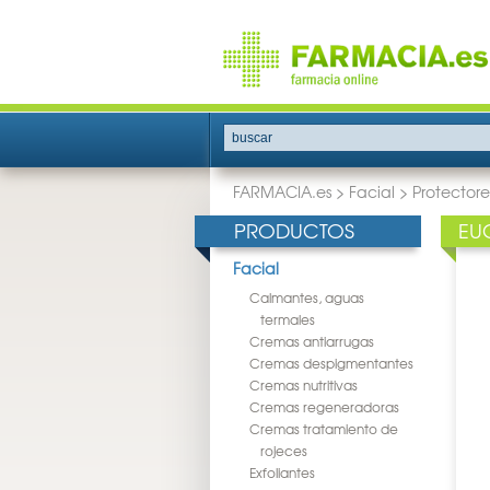
buscar
FARMACIA.es
>
Facial
>
Protectore
PRODUCTOS
EU
Facial
Calmantes, aguas
termales
Cremas antiarrugas
Cremas despigmentantes
Cremas nutritivas
Cremas regeneradoras
Cremas tratamiento de
rojeces
Exfoliantes