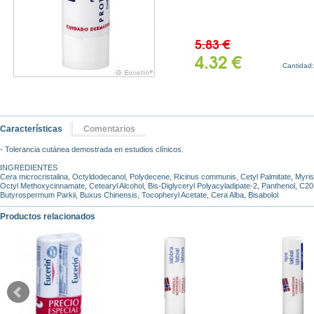
5.83 €
4.32 €
Cantidad
Características
Comentarios
- Tolerancia cutánea demostrada en estudios clínicos.
INGREDIENTES
Cera microcristalina, Octyldodecanol, Polydecene, Ricinus communis, Cetyl Palmitate, Myristy
Octyl Methoxycinnamate, Cetearyl Alcohol, Bis-Diglyceryl Polyacyladipate-2, Panthenol, C20-
Butyrospermum Parkii, Buxus Chinensis, Tocopheryl Acetate, Cera Alba, Bisabolol
Productos relacionados