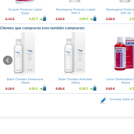
Eucerin Protector Labial
Neutrogena Protector Labial
Neutrogena Protecto
Duplo
SPF 5
SPF 20
5.42 €
4.02 €
3.63 €
2.69 €
3.95 €
2.9
Clientes que compraron esto también compraron:
Babe Champu Extrasuave
Babe Champu Anticaida
Lacer Clorhexidina C
250ml
250ml
500ml
8.18 €
6.06 €
8.85 €
6.56 €
8.58 €
6.3
Consulta sobre el