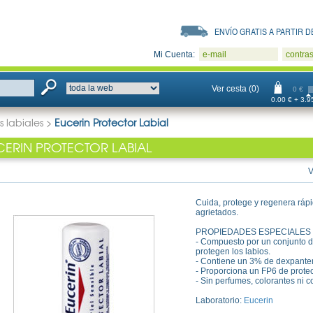
ENVÍO GRATIS A PARTIR DE
Mi Cuenta:
e-mail
contra
Ver cesta (0)
0 €
0.00 € + 3.95
s labiales
>
Eucerin Protector Labial
CERIN PROTECTOR LABIAL
V
Cuida, protege y regenera ráp
agrietados.
PROPIEDADES ESPECIALES
- Compuesto por un conjunto de
protegen los labios.
- Contiene un 3% de dexpanten
- Proporciona un FP6 de protec
- Sin perfumes, colorantes ni 
Laboratorio:
Eucerin