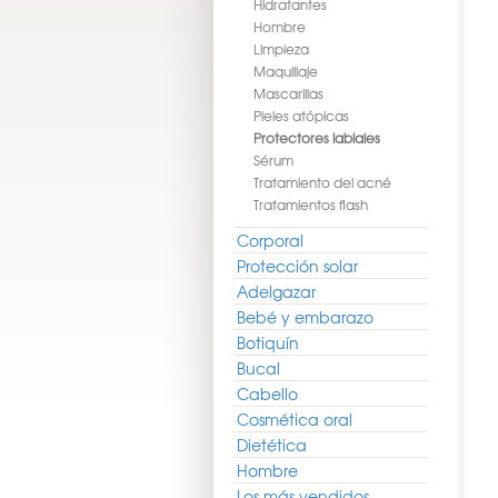
Hidratantes
Hombre
Limpieza
Maquillaje
Mascarillas
Pieles atópicas
Protectores labiales
Sérum
Tratamiento del acné
Tratamientos flash
Corporal
Protección solar
Adelgazar
Bebé y embarazo
Botiquín
Bucal
Cabello
Cosmética oral
Dietética
Hombre
Los más vendidos