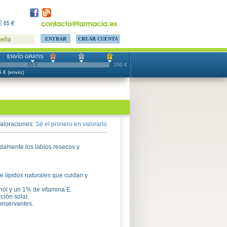
contacto@farmacia.es
 65 €
CREAR CUENTA
seña
ENVÍO GRATIS
65 €
200 €
 € (envío)
aloraciones:
Sé el primero en valorarlo
idamente los labios resecos y
 lípidos naturales que cuidan y
ol y un 1% de vitamina E.
ción solar.
conservantes.