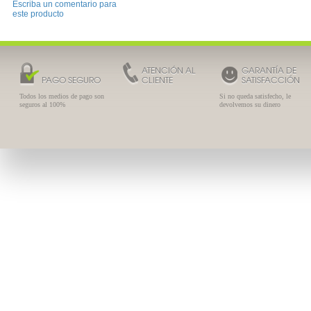
Escriba un comentario para
este producto
ATENCIÓN AL
GARANTÍA DE
PAGO SEGURO
CLIENTE
SATISFACCIÓN
Todos los medios de pago son
Si no queda satisfecho, le
seguros al 100%
devolvemos su dinero