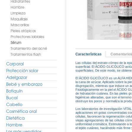
Hidratantes
Hombre
Limpieza
Maquillaje
Mascarillas
Pieles atópicas
Protectores labiales
Sérum
Tratamiento del acné
Tratamientos flash
Características
Comentario
Corporal
Las células del estrato córneo de la ep
superficial. El ÁCIDO GLICÓLICO actúa 
Protección solar
superficiales. De este modo, se obtiene
Adelgazar
El ÁCIDO GLICÓLICO es un ALFA HIDRO
la cana de azúcar. Aplicado sobre la pi
Bebé y embarazo
disgregación, mientras que induce un au
Botiquín
Fisiológicamente en la piel el ÁCIDO G
de hidratación cutánea. En las pieles 
Bucal
higiénicas alteradas, que son el terreno
obstruye los poros y normaliza la prod
Cabello
Los laboratorios de investigación VIT
Cosmética oral
aplicaciones en gotas concentradas con 
células, favorecen la regeneración celu
Dietética
viejas agregaciones de las células cór
Hombre
uniformidad cromática. Estimulando a lo
el tejido cutáneo, haciéndolo más firme
Los más vendidos