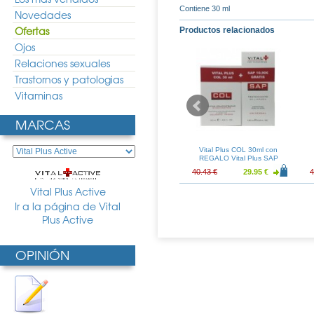
Contiene 30 ml
Novedades
Ofertas
Productos relacionados
Ojos
Relaciones sexuales
Trastornos y patologias
Vitaminas
MARCAS
ge Serum Vital
Martiderm VITAL-AGE Crema
Vital Plus COL 30ml con
0ml
Pieles Mixtas/Grasas 50ml
REGALO Vital Plus SAP
100ml
29.66 €
57.24 €
42.40 €
40.43 €
29.95 €
4
Vital Plus Active
Ir a la página de Vital
Plus Active
OPINIÓN