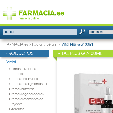
buscar
FARMACIA.es
>
Facial
>
Sérum
>
Vital Plus GLY 30ml
PRODUCTOS
VITAL PLUS GLY 30ML
Facial
Calmantes, aguas
termales
Cremas antiarrugas
Cremas despigmentantes
Cremas nutritivas
Cremas regeneradoras
Cremas tratamiento de
rojeces
Exfoliantes