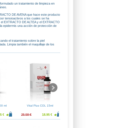
formulado un tratamiento de limpieza en
áneo.
l EXTRACTO DE AVENA que hace este producto
 por tensioactivos a los cuales se ha
CE, el EXTRACTO DE ALTEA y el EXTRACTO
a epidermis una acción de protección de
ando el tratamiento sobre la piel
a. Limpia también el maquillaje de los
00 ml
Vital Plus COL 15ml
Vital Plus JAL 15ml
Vital
5 €
25.58 €
18.95 €
25.58 €
18.95 €
30.13 €