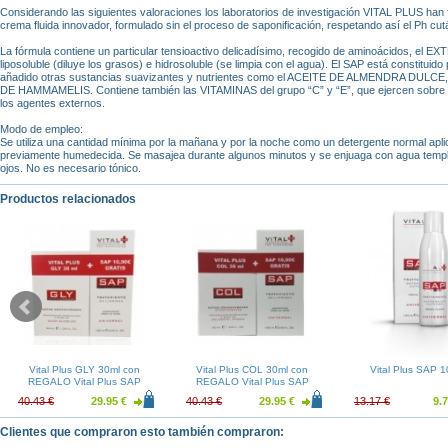
Considerando las siguientes valoraciones los laboratorios de investigación VITAL PLUS han 
crema fluida innovador, formulado sin el proceso de saponificación, respetando así el Ph cut
La fórmula contiene un particular tensioactivo delicadísimo, recogido de aminoácidos, e
liposoluble (diluye los grasos) e hidrosoluble (se limpia con el agua). El SAP está constituido
añadido otras sustancias suavizantes y nutrientes como el ACEITE DE ALMENDRA DUL
DE HAMMAMELIS. Contiene también las VITAMINAS del grupo “C” y “E”, que ejercen sobre l
los agentes externos.
Modo de empleo:
Se utiliza una cantidad mínima por la mañana y por la noche como un detergente normal aplic
previamente humedecida. Se masajea durante algunos minutos y se enjuaga con agua templad
ojos. No es necesario tónico.
Productos relacionados
Vital Plus GLY 30ml con
Vital Plus COL 30ml con
Vital Plus SAP 1
REGALO Vital Plus SAP
REGALO Vital Plus SAP
100ml
100ml
40.43 €
29.95 €
40.43 €
29.95 €
13.17 €
9.7
Clientes que compraron esto también compraron: