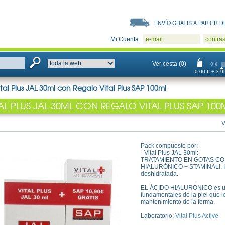
ENVÍO GRATIS A PARTIR DE
Mi Cuenta:
e-mail
contra
Ver cesta (0)
0 €
0.00 € + 3.95
ital Plus JAL 30ml con Regalo Vital Plus SAP 100ml
TAL PLUS JAL 30ML CON REGALO VITAL PLUS SAP 100
V
Pack compuesto por:
- Vital Plus JAL 30ml:
TRATAMIENTO EN GOTAS CO
HIALURÓNICO + STAMINALI. Ind
deshidratada.
EL ÁCIDO HIALURÓNICO es un
fundamentales de la piel que le
mantenimiento de la forma.
Laboratorio:
Vital Plus Active