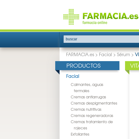
buscar
FARMACIA.es
>
Facial
>
Sérum
>
V
PRODUCTOS
VI
Facial
Calmantes, aguas
termales
Cremas antiarrugas
Cremas despigmentantes
Cremas nutritivas
Cremas regeneradoras
Cremas tratamiento de
rojeces
Exfoliantes