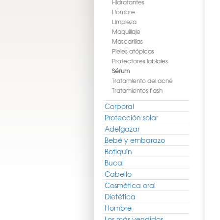
Hidratantes
Hombre
Limpieza
Maquillaje
Mascarillas
Pieles atópicas
Protectores labiales
Sérum
Tratamiento del acné
Tratamientos flash
Corporal
Protección solar
Adelgazar
Bebé y embarazo
Botiquín
Bucal
Cabello
Cosmética oral
Dietética
Hombre
Los más vendidos