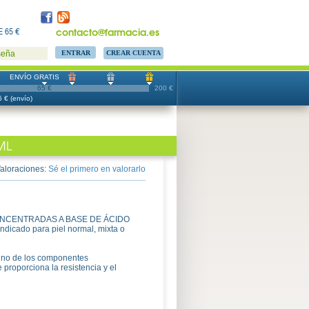
contacto@farmacia.es
 65 €
CREAR CUENTA
seña
ENVÍO GRATIS
65 €
200 €
 € (envío)
ML
aloraciones:
Sé el primero en valorarlo
NCENTRADAS A BASE DE ÁCIDO
icado para piel normal, mixta o
o de los componentes
 proporciona la resistencia y el