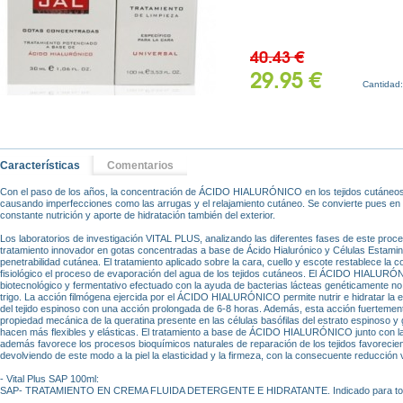
40.43 €
29.95 €
Cantidad
Características
Comentarios
Con el paso de los años, la concentración de ÁCIDO HIALURÓNICO en los tejidos cutáneos 
causando imperfecciones como las arrugas y el relajamiento cutáneo. Se convierte pues en 
constante nutrición y aporte de hidratación también del exterior.
Los laboratorios de investigación VITAL PLUS, analizando las diferentes fases de este proc
tratamiento innovador en gotas concentradas a base de Ácido Hialurónico y Células Estamina
penetrabilidad cutánea. El tratamiento aplicado sobre la cara, cuello y escote restablece la
fisiológico el proceso de evaporación del agua de los tejidos cutáneos. El ÁCIDO HIALURÓ
biotecnológico y fermentativo efectuado con la ayuda de bacterias lácteas genéticamente no
trigo. La acción filmógena ejercida por el ÁCIDO HIALURÓNICO permite nutrir e hidratar la e
del tejido espinoso con una acción prolongada de 6-8 horas. Además, esta acción fuertemente
propiedad mecánica de la queratina presente en las células basófilas del estrato espinoso y 
hacen más flexibles y elásticas. El tratamiento a base de ÁCIDO HIALURÓNICO junto con la
además favorece los procesos bioquímicos naturales de reparación de los tejidos favoreciend
devolviendo de este modo a la piel la elasticidad y la firmeza, con la consecuente reducción 
- Vital Plus SAP 100ml:
SAP- TRATAMIENTO EN CREMA FLUIDA DETERGENTE E HIDRATANTE. Indicado para todo 