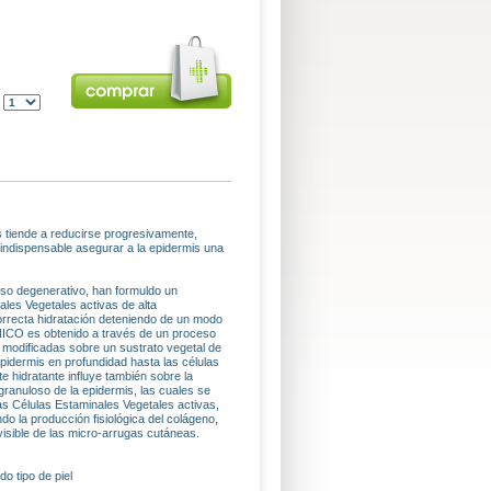
:
tiende a reducirse progresivamente,
indispensable asegurar a la epidermis una
eso degenerativo, han formuldo un
les Vegetales activas de alta
 correcta hidratación deteniendo de un modo
NICO es obtenido a través de un proceso
 modificadas sobre un sustrato vegetal de
pidermis en profundidad hasta las células
 hidratante influye también sobre la
granuloso de la epidermis, las cuales se
s Células Estaminales Vegetales activas,
o la producción fisiológica del colágeno,
visible de las micro-arrugas cutáneas.
tipo de piel