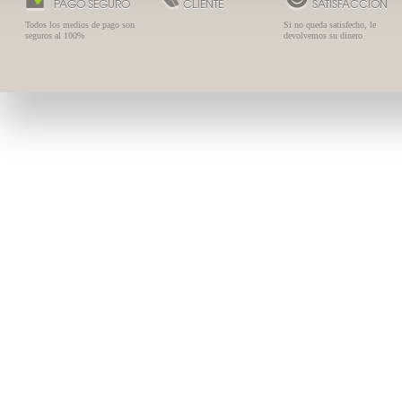
PAGO SEGURO
CLIENTE
SATISFACCIÓN
Todos los medios de pago son
Si no queda satisfecho, le
seguros al 100%
devolvemos su dinero