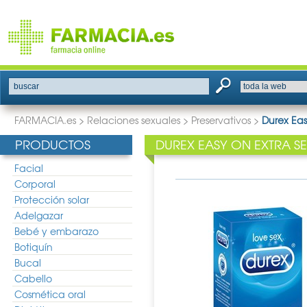
buscar
FARMACIA.es
>
Relaciones sexuales
>
Preservativos
>
Durex Eas
PRODUCTOS
DUREX EASY ON EXTRA S
Facial
Corporal
Protección solar
Adelgazar
Bebé y embarazo
Botiquín
Bucal
Cabello
Cosmética oral