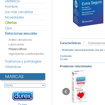
Dietética
Hombre
Los más vendidos
Novedades
Ofertas
Ojos
Relaciones sexuales
Anillos vibradores
Características
Comentario
Lubricantes
Preservativos
- Verificados electrónicamente uno por 
Vigorizantes y estimulantes
Contenido:
12 uds
Trastornos y patologias
Vitaminas
Productos relacionados
MARCAS
Durex