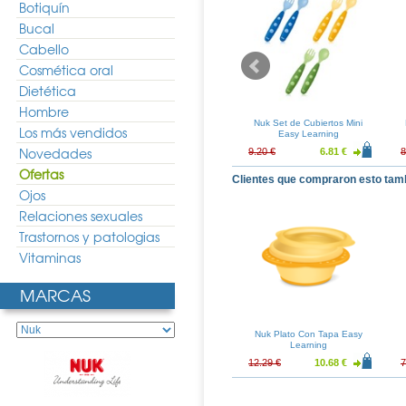
Botiquín
Bucal
Cabello
Cosmética oral
Dietética
Hombre
n Extra Seguro
Durex Easy On Performa -
Nuk Set de Cubiertos Mini
Los más vendidos
2uds
Placer Prolongado 12uds
Easy Learning
Novedades
8.14 €
16.54 €
12.25 €
9.20 €
6.81 €
8
Ofertas
Clientes que compraron esto tam
Ojos
Relaciones sexuales
Trastornos y patologias
Vitaminas
MARCAS
Nuk Plato Con Tapa Easy
Learning
12.29 €
10.68 €
7