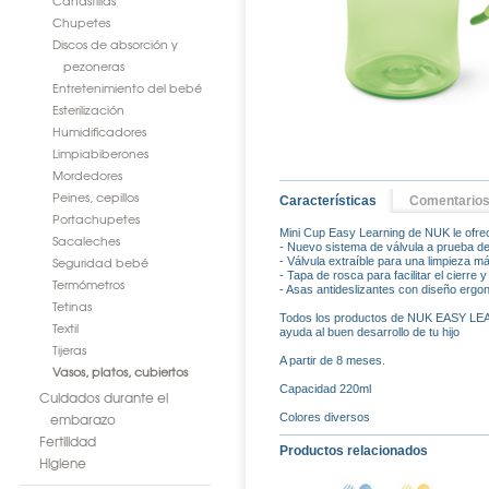
Canastillas
Chupetes
Discos de absorción y
pezoneras
Entretenimiento del bebé
Esterilización
Humidificadores
Limpiabiberones
Mordedores
Peines, cepillos
Características
Comentario
Portachupetes
Mini Cup Easy Learning de NUK le ofrece
Sacaleches
- Nuevo sistema de válvula a prueba d
Seguridad bebé
- Válvula extraíble para una limpieza 
- Tapa de rosca para facilitar el cierre y
Termómetros
- Asas antideslizantes con diseño ergo
Tetinas
Todos los productos de NUK EASY LEAR
Textil
ayuda al buen desarrollo de tu hijo
Tijeras
A partir de 8 meses.
Vasos, platos, cubiertos
Capacidad 220ml
Cuidados durante el
embarazo
Colores diversos
Fertilidad
Productos relacionados
Higiene