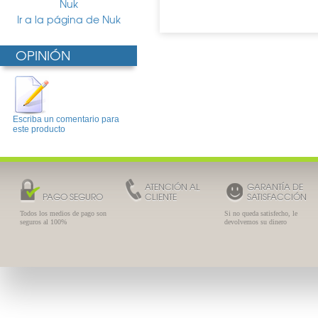
Nuk
Ir a la página de Nuk
OPINIÓN
Escriba un comentario para
este producto
ATENCIÓN AL
GARANTÍA DE
PAGO SEGURO
CLIENTE
SATISFACCIÓN
Todos los medios de pago son
Si no queda satisfecho, le
seguros al 100%
devolvemos su dinero