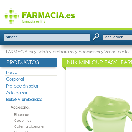
buscar
FARMACIA.es
>
Bebé y embarazo
>
Accesorios
>
Vasos, platos,
PRODUCTOS
NUK MINI CUP EASY LEA
Facial
Corporal
Protección solar
Adelgazar
Bebé y embarazo
Accesorios
Biberones
Cadenitas
Calienta biberones