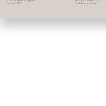
Todos los medios de pago son
Si no queda satisfecho, le
seguros al 100%
devolvemos su dinero