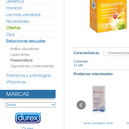
Dietética
Hombre
Los más vendidos
Novedades
Ofertas
Ojos
Relaciones sexuales
Anillos vibradores
Características
Comentario
Lubricantes
Preservativos
Contenido:
Vigorizantes y estimulantes
12 uds
Productos relacionados
Trastornos y patologias
Vitaminas
MARCAS
Masaje Sensual
Durex Sensitivo Contacto
Durex Sensilube 40ml
D
00ml
Total 12uds
Durex