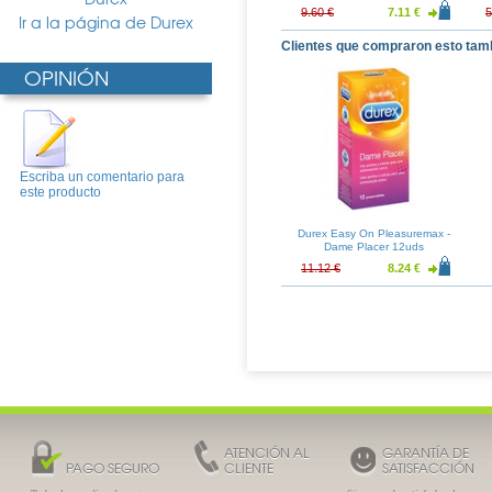
11.75 €
11.87 €
8.79 €
9.60 €
7.11 €
5
Ir a la página de Durex
Clientes que compraron esto tam
OPINIÓN
Escriba un comentario para
este producto
Durex Easy On Pleasuremax -
Dame Placer 12uds
11.12 €
8.24 €
ATENCIÓN AL
GARANTÍA DE
PAGO SEGURO
CLIENTE
SATISFACCIÓN