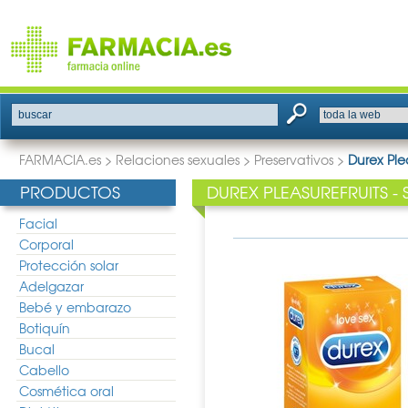
buscar
FARMACIA.es
>
Relaciones sexuales
>
Preservativos
>
Durex Ple
PRODUCTOS
DUREX PLEASUREFRUITS 
Facial
Corporal
Protección solar
Adelgazar
Bebé y embarazo
Botiquín
Bucal
Cabello
Cosmética oral