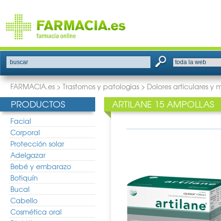
buscar
FARMACIA.es
>
Trastornos y patologias
>
Dolores articulares y 
PRODUCTOS
ARTILANE 15 AMPOLLAS
Facial
Corporal
Protección solar
Adelgazar
Bebé y embarazo
Botiquín
Bucal
Cabello
Cosmética oral