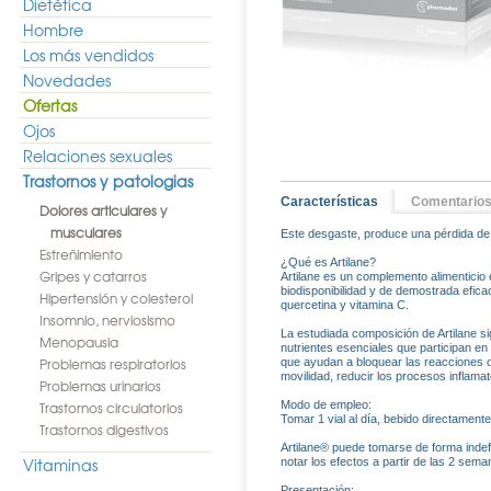
Dietética
Hombre
Los más vendidos
Novedades
Ofertas
Ojos
Relaciones sexuales
Trastornos y patologias
Características
Comentario
Dolores articulares y
musculares
Este desgaste, produce una pérdida de ca
Estreñimiento
¿Qué es Artilane?
Gripes y catarros
Artilane es un complemento alimenticio 
biodisponibilidad y de demostrada efica
Hipertensión y colesterol
quercetina y vitamina C.
Insomnio, nerviosismo
La estudiada composición de Artilane si
Menopausia
nutrientes esenciales que participan en l
Problemas respiratorios
que ayudan a bloquear las reacciones ox
movilidad, reducir los procesos inflamat
Problemas urinarios
Trastornos circulatorios
Modo de empleo:
Tomar 1 vial al día, bebido directamente
Trastornos digestivos
Artilane® puede tomarse de forma inde
Vitaminas
notar los efectos a partir de las 2 sema
Presentación: