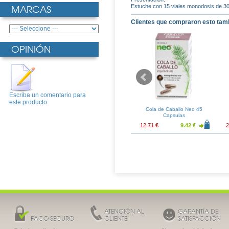
MARCAS
Estuche con 15 viales monodosis de 30
Clientes que compraron esto tam
OPINIÓN
Escriba un comentario para
este producto
Posay Kerium
Somatoline Reductor
Cola de Caballo Neo 45
ensivo 125ml
Intensivo Noche10 450ml
Capsulas
15.39 €
59.31 €
43.94 €
12.71 €
9.42 €
2
ATENCIÓN AL
GARANTÍA DE
PAGO SEGURO
CLIENTE
SATISFACCIÓN