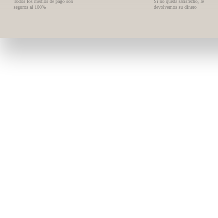
Todos los medios de pago son
Si no queda satisfecho, le
seguros al 100%
devolvemos su dinero