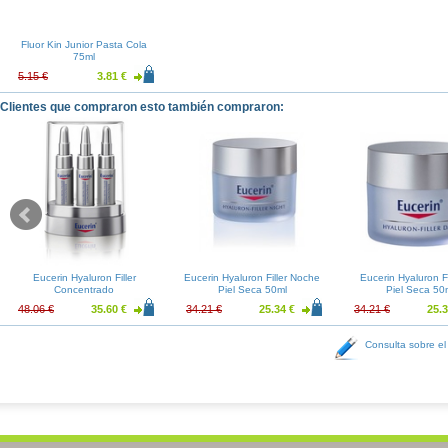
Fluor Kin Junior Pasta Cola
75ml
5.15 €
3.81 €
Clientes que compraron esto también compraron:
Eucerin Hyaluron Filler
Eucerin Hyaluron Filler Noche
Eucerin Hyaluron Fi
Concentrado
Piel Seca 50ml
Piel Seca 50
48.06 €
35.60 €
34.21 €
25.34 €
34.21 €
25.3
Consulta sobre el