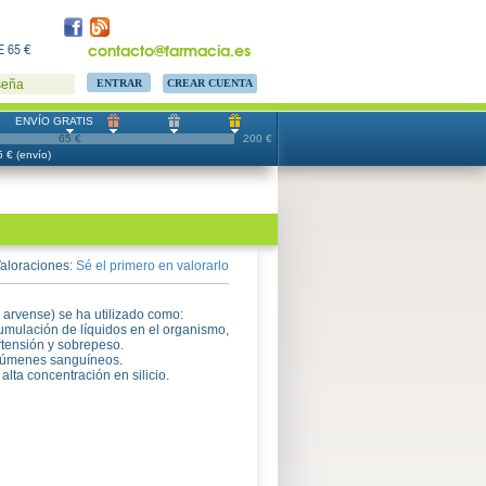
contacto@farmacia.es
 65 €
CREAR CUENTA
seña
ENVÍO GRATIS
65 €
200 €
 € (envío)
aloraciones:
Sé el primero en valorarlo
 arvense) se ha utilizado como:
cumulación de líquidos en el organismo,
ertensión y sobrepeso.
volúmenes sanguíneos.
alta concentración en silicio.