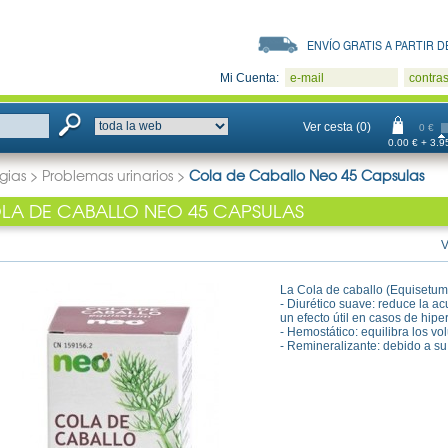
ENVÍO GRATIS A PARTIR DE
Mi Cuenta:
e-mail
contra
Ver cesta (0)
0 €
0.00 € + 3.95
gias
>
Problemas urinarios
>
Cola de Caballo Neo 45 Capsulas
LA DE CABALLO NEO 45 CAPSULAS
V
La Cola de caballo (Equisetum
- Diurético suave: reduce la a
un efecto útil en casos de hip
- Hemostático: equilibra los 
- Remineralizante: debido a su 