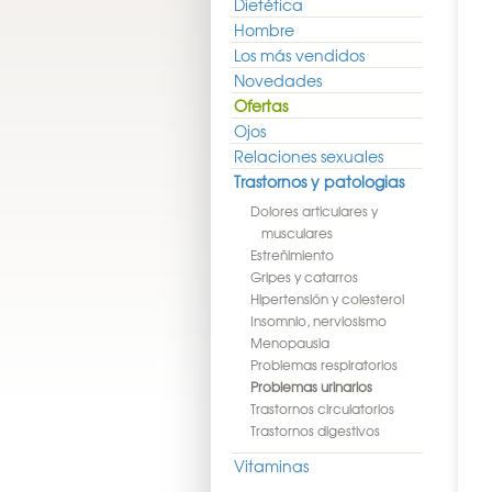
Dietética
Hombre
Los más vendidos
Novedades
Ofertas
Ojos
Relaciones sexuales
Trastornos y patologias
Dolores articulares y
musculares
Estreñimiento
Gripes y catarros
Hipertensión y colesterol
Insomnio, nerviosismo
Menopausia
Problemas respiratorios
Problemas urinarios
Trastornos circulatorios
Trastornos digestivos
Vitaminas