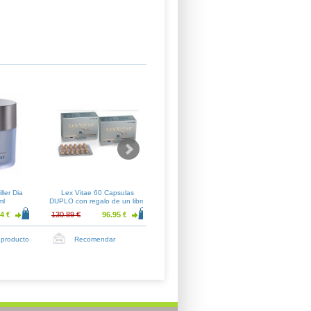
ller Dia
Lex Vitae 60 Capsulas
Aquilea PROSTATE 30
Pilexi
ml
DUPLO con regalo de un libro
Capsulas
4 €
130.89 €
96.95 €
15.67 €
11.61 €
43.07 €
 producto
Recomendar