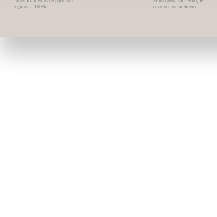
Todos los medios de pago son
Si no queda satisfecho, le
seguros al 100%
devolvemos su dinero