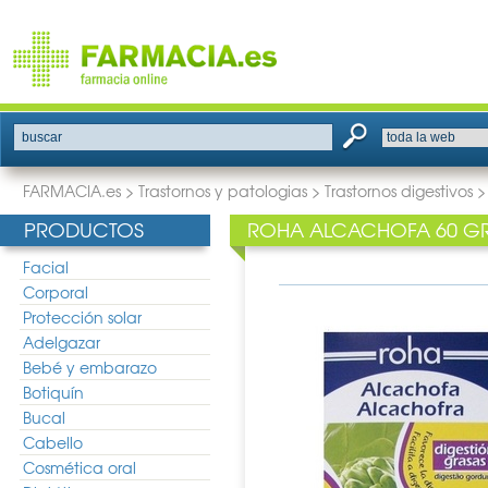
buscar
FARMACIA.es
>
Trastornos y patologias
>
Trastornos digestivos
PRODUCTOS
ROHA ALCACHOFA 60 G
Facial
Corporal
Protección solar
Adelgazar
Bebé y embarazo
Botiquín
Bucal
Cabello
Cosmética oral