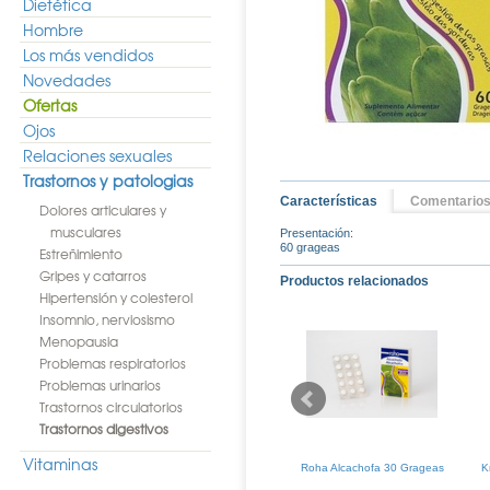
Dietética
Hombre
Los más vendidos
Novedades
Ofertas
Ojos
Relaciones sexuales
Trastornos y patologias
Características
Comentario
Dolores articulares y
musculares
Presentación:
60 grageas
Estreñimiento
Gripes y catarros
Productos relacionados
Hipertensión y colesterol
Insomnio, nerviosismo
Menopausia
Problemas respiratorios
Problemas urinarios
Trastornos circulatorios
Trastornos digestivos
Vitaminas
 Alcachofa +
Arkofluido Forte Alcachofa 20
Roha Alcachofa 30 Grageas
K
o 20 Amp
Unidosis