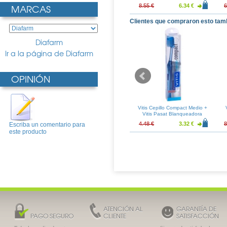
MARCAS
18.95 €
22.51 €
16.68 €
8.55 €
6.34 €
6
Clientes que compraron esto tam
Diafarm
Ir a la página de Diafarm
OPINIÓN
0 20 capsulas
Systane Gel Drops Gel
Vitis Cepillo Compact Medio +
Oftálmico Lubricante 10ml
Vitis Pasat Blanqueadora
15ml
17.95 €
22.35 €
16.56 €
4.48 €
3.32 €
8
Escriba un comentario para
este producto
ATENCIÓN AL
GARANTÍA DE
PAGO SEGURO
CLIENTE
SATISFACCIÓN