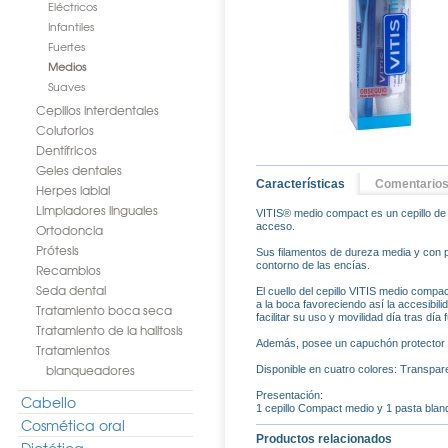
Eléctricos
Infantiles
Fuertes
Medios
Suaves
Cepillos interdentales
Colutorios
Dentífricos
Geles dentales
Características
Comentario
Herpes labial
Limpiadores linguales
VITIS® medio compact es un cepillo de 
acceso.
Ortodoncia
Prótesis
Sus filamentos de dureza media y con per
contorno de las encías.
Recambios
Seda dental
El cuello del cepillo VITIS medio compa
a la boca favoreciendo así la accesibil
Tratamiento boca seca
facilitar su uso y movilidad día tras día
Tratamiento de la halitosis
Además, posee un capuchón protector d
Tratamientos
blanqueadores
Disponible en cuatro colores: Transparen
Presentación:
Cabello
1 cepillo Compact medio y 1 pasta blan
Cosmética oral
Productos relacionados