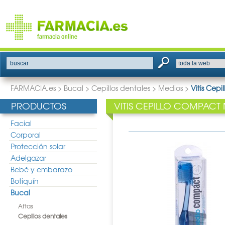
buscar
FARMACIA.es
>
Bucal
>
Cepillos dentales
>
Medios
>
Vitis Cep
PRODUCTOS
VITIS CEPILLO COMPACT
Facial
Corporal
Protección solar
Adelgazar
Bebé y embarazo
Botiquín
Bucal
Aftas
Cepillos dentales