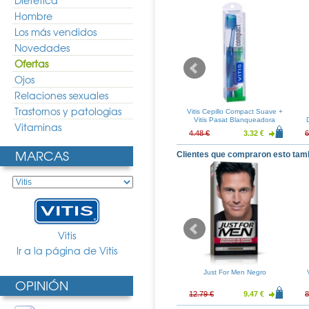
Dietética
Hombre
Los más vendidos
Novedades
Ofertas
Ojos
Relaciones sexuales
Trastornos y patologias
illo Cirugia
Vitis Cepillo Suave Duplo
Vitis Cepillo Compact Suave +
Vitis Pasat Blanqueadora
Vitaminas
15ml
5.30 €
8.77 €
6.50 €
4.48 €
3.32 €
6
MARCAS
Clientes que compraron esto tam
Vitis
Ir a la página de Vitis
Control Pasta
Vitis Seda Dental Con Cera
Just For Men Negro
OPINIÓN
lo+Cepillo
Duplo
6.97 €
8.41 €
6.23 €
12.79 €
9.47 €
8