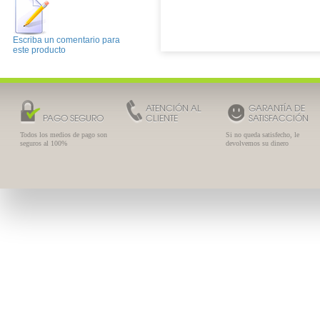
Escriba un comentario para
este producto
ATENCIÓN AL
GARANTÍA DE
PAGO SEGURO
CLIENTE
SATISFACCIÓN
Todos los medios de pago son
Si no queda satisfecho, le
seguros al 100%
devolvemos su dinero