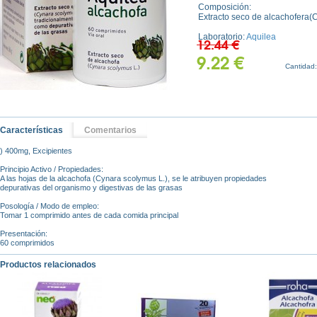
Composición:
Extracto seco de alcachofera(
Laboratorio:
Aquilea
12.44 €
9.22 €
Cantidad
Características
Comentarios
) 400mg, Excipientes
Principio Activo / Propiedades:
A las hojas de la alcachofa (Cynara scolymus L.), se le atribuyen propiedades
depurativas del organismo y digestivas de las grasas
Posología / Modo de empleo:
Tomar 1 comprimido antes de cada comida principal
Presentación:
60 comprimidos
Productos relacionados