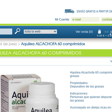
ENVÍO GRATIS A PARTIR DE
Mi Cuenta:
e-mail
contra
Ver cesta (0)
0 €
0.00 € + 3.95
ol de peso
>
Aquilea ALCACHOFA 60 comprimidos
UILEA ALCACHOFA 60 COMPRIMIDOS
V
Aquilea Alcachofa 60 comprimid
grasas
Propiedades:
Depurativo de las grasas
Indicaciones:
Personas que quieran depurar 
las grasas
Aconsejado en dietas ricas en