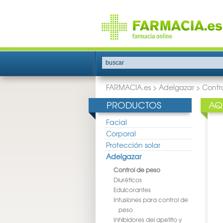
buscar
FARMACIA.es
>
Adelgazar
>
Contr
PRODUCTOS
AQ
Facial
Corporal
Protección solar
Adelgazar
Control de peso
Diuréticos
Edulcorantes
Infusiones para control de
peso
Inhibidores del apetito y