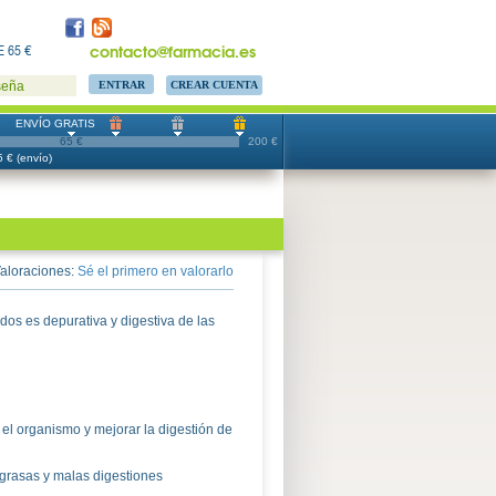
contacto@farmacia.es
 65 €
CREAR CUENTA
seña
ENVÍO GRATIS
65 €
200 €
 € (envío)
aloraciones:
Sé el primero en valorarlo
os es depurativa y digestiva de las
el organismo y mejorar la digestión de
 grasas y malas digestiones