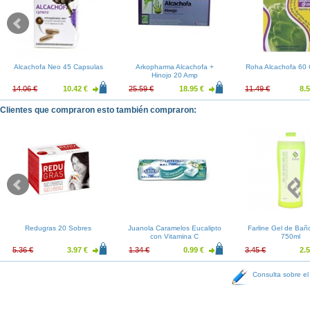
Alcachofa Neo 45 Capsulas
Arkopharma Alcachofa +
Roha Alcachofa 60
Hinojo 20 Amp
14.06 €
10.42 €
25.59 €
18.95 €
11.49 €
8.5
Clientes que compraron esto también compraron:
Redugras 20 Sobres
Juanola Caramelos Eucalipto
Farline Gel de Bañ
con Vitamina C
750ml
5.36 €
3.97 €
1.34 €
0.99 €
3.45 €
2.5
Consulta sobre el