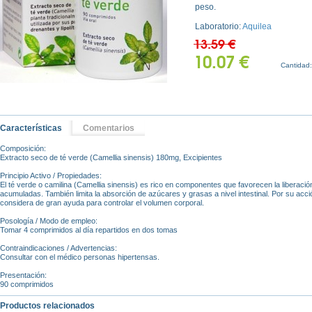
peso.
Laboratorio:
Aquilea
13.59 €
10.07 €
Cantidad
Características
Comentarios
Composición:
Extracto seco de té verde (Camellia sinensis) 180mg, Excipientes
Principio Activo / Propiedades:
El té verde o camilina (Camellia sinensis) es rico en componentes que favorecen la liberación
acumuladas. También limita la absorción de azúcares y grasas a nivel intestinal. Por su acción
considera de gran ayuda para controlar el volumen corporal.
Posología / Modo de empleo:
Tomar 4 comprimidos al día repartidos en dos tomas
Contraindicaciones / Advertencias:
Consultar con el médico personas hipertensas.
Presentación:
90 comprimidos
Productos relacionados