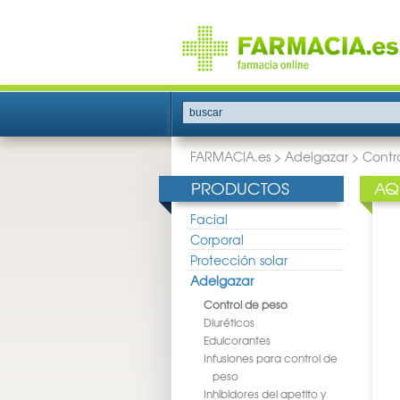
buscar
FARMACIA.es
>
Adelgazar
>
Contr
PRODUCTOS
AQ
Facial
Corporal
Protección solar
Adelgazar
Control de peso
Diuréticos
Edulcorantes
Infusiones para control de
peso
Inhibidores del apetito y