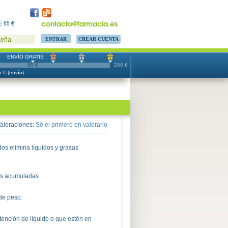
contacto@farmacia.es
 65 €
CREAR CUENTA
seña
ENVÍO GRATIS
65 €
200 €
 € (envío)
aloraciones:
Sé el primero en valorarlo
os elimina líquidos y grasas
sas acumuladas
de peso.
ención de líquido o que estén en