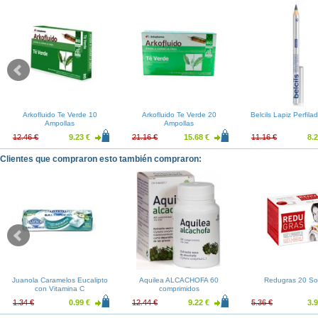
Arkofluido Te Verde 10
Arkofluido Te Verde 20
Belcils Lapiz Perfila
Ampollas
Ampollas
12.46 €
9.23 €
21.16 €
15.68 €
11.16 €
8.2
Clientes que compraron esto también compraron:
Juanola Caramelos Eucalipto
Aquilea ALCACHOFA 60
Redugras 20 So
con Vitamina C
comprimidos
1.34 €
0.99 €
12.44 €
9.22 €
5.36 €
3.9