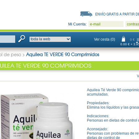
ENVÍO GRATIS A PARTIR DE
Mi Cuenta:
e-mail
contra
Ver cesta (0)
0 €
0.00 € + 3.95
ol de peso
>
Aquilea TE VERDE 90 Comprimidos
UILEA TE VERDE 90 COMPRIMIDOS
V
Aquilea Té Verde 90 comprimid
acumuladas.
Propiedades:
Elimina los líquidos y las gra
Indicaciones:
Personas en dietas de control 
Aconsejado:
Personas con problemas de ret
dietas de control de