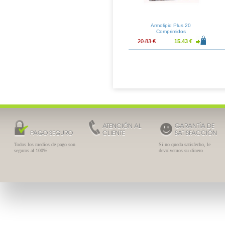
Armolipid Plus 20
Comprimidos
20.83 €
15.43 €
ATENCIÓN AL
GARANTÍA DE
PAGO SEGURO
CLIENTE
SATISFACCIÓN
Todos los medios de pago son
Si no queda satisfecho, le
seguros al 100%
devolvemos su dinero