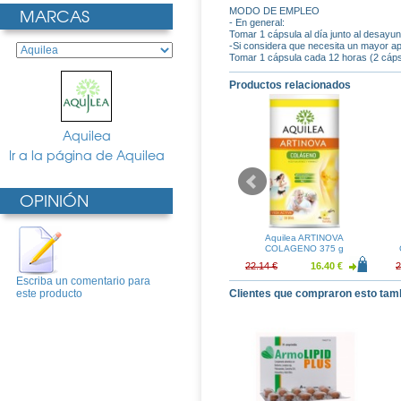
MARCAS
MODO DE EMPLEO
- En general:
Tomar 1 cápsula al día junto al desayu
-Si considera que necesita un mayor ap
Tomar 1 cápsula cada 12 horas (2 cápsul
Productos relacionados
Aquilea
Ir a la página de Aquilea
OPINIÓN
OMEGA-3 90
Aquilea EQUINACEA 30
Aquilea ARTINOVA
sulas
Comprimidos
COLAGENO 375 g
12.11 €
11.73 €
8.69 €
22.14 €
16.40 €
2
Escriba un comentario para
este producto
Clientes que compraron esto tam