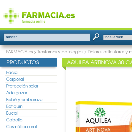
buscar
FARMACIA.es
>
Trastornos y patologias
>
Dolores articulares y 
PRODUCTOS
AQUILEA ARTINOVA 30 C
Facial
Corporal
Protección solar
Adelgazar
Bebé y embarazo
Botiquín
Bucal
Cabello
Cosmética oral