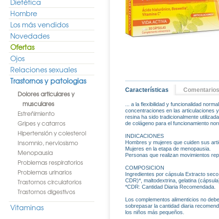
Dietética
Hombre
Los más vendidos
Novedades
Ofertas
Ojos
Relaciones sexuales
Trastornos y patologias
Características
Comentario
Dolores articulares y
musculares
... a la flexibilidad y funcionalidad nor
concentraciones en las articulaciones y
Estreñimiento
resina ha sido tradicionalmente utilizada
Gripes y catarros
de colágeno para el funcionamiento norm
Hipertensión y colesterol
INDICACIONES
Insomnio, nerviosismo
Hombres y mujeres que cuiden sus arti
Mujeres en la etapa de menopausia.
Menopausia
Personas que realizan movimientos repe
Problemas respiratorios
COMPOSICION
Problemas urinarios
Ingredientes por cápsula Extracto seco
Trastornos circulatorios
CDR)*, maltodextrina, gelatina (cápsula)
*CDR: Cantidad Diaria Recomendada.
Trastornos digestivos
Los complementos alimenticios no deben
Vitaminas
sobrepasar la cantidad diaria recomenda
los niños más pequeños.