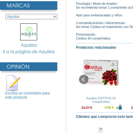
MARCAS
Posología / Modo de empleo:
Se recomienda tomar 1 comprimido al d
Apto para embarazadas y niños.
Contraindicaciones / Advertencias:
No tomar Cistitus en tratamiento con Si
Presentación:
Cistitus 60 comprimidos
Aquilea
Productos relacionados
Ir a la página de Aquilea
OPINIÓN
Escriba un comentario para
este producto
TALAX 8 Cubos
Aquilea ARTINOVA
Aquilea CISTITUS 15
COLAGENO 375 g
Comprimidos
5.91 €
22.14 €
16.40 €
13.37 €
9.90 €
2
Clientes que compraron esto tam