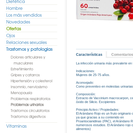
Dietética
Hombre
Los más vendidos
Novedades
Ofertas
Ojos
Relaciones sexuales
Trastornos y patologias
Características
Comentario
Dolores articulares y
musculares
La infección urinaria más prevalerte en 
Estreñimiento
Indicaciones:
Gripes y catarros
Mujeres de 25-75 años.
Hipertensión y colesterol
Aconsejado:
Insomnio, nerviosismo
Como preventivo en molestias urinarias
Menopausia
Composición:
Problemas respiratorios
Extracto de Vaccinium macrocarpon, cel
óxido de Silicio. Excipientes
Problemas urinarios
Trastornos circulatorios
Principio Activo / Propiedades:
El Arándano Rojo es un fruto originario
Trastornos digestivos
ya que gracias a su contenido en
Proantocianidinas (PAC), el Arándano R
Vitaminas
numerosos estudios. El Arándano rojo c
alimentos)