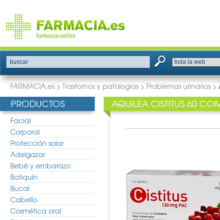
buscar
FARMACIA.es
>
Trastornos y patologias
>
Problemas urinarios
>
PRODUCTOS
AQUILEA CISTITUS 60 C
Facial
Corporal
Protección solar
Adelgazar
Bebé y embarazo
Botiquín
Bucal
Cabello
Cosmética oral