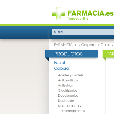
buscar
FARMACIA.es
>
Corporal
>
Geles
PRODUCTOS
FA
Facial
Corporal
Aceites y syndets
Anticelulíticos
Antiestrías
Cicatrizantes
Decolorantes
Depilación
Desodorantes y
antitranspirantes