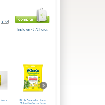
:
Envío en 48-72 horas
Limon-
Ricola Caramelos Limon-
Farline Capsulas Anticaida
Farline
Melisa Sin Azucar Bolsa