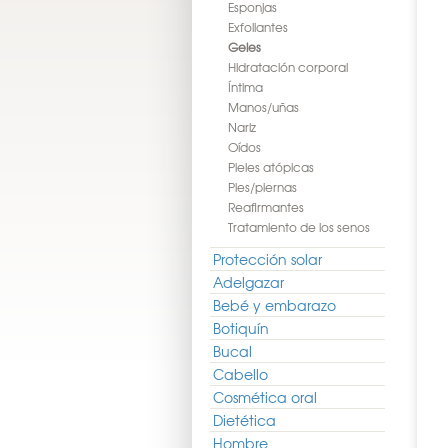
Esponjas
Exfoliantes
Geles
Hidratación corporal
Íntima
Manos/uñas
Nariz
Oídos
Pieles atópicas
Pies/piernas
Reafirmantes
Tratamiento de los senos
Protección solar
Adelgazar
Bebé y embarazo
Botiquín
Bucal
Cabello
Cosmética oral
Dietética
Gel de Baño de Avena
Visline Gotas Humectantes
Farline Ampollas de Colageno
Hombre
750ml
con Acido Hialuronico (Ahora
2 Ampollas