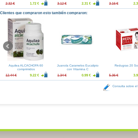
2.32 €
1.72 €
3.12 €
2.31 €
3.16 €
2.3
Clientes que compraron esto también compraron:
Aquilea ALCACHOFA 60
Juanola Caramelos Eucalipto
Redugras 20 So
comprimidos
con Vitamina C
12.44 €
9.22 €
1.34 €
0.99 €
5.36 €
3.9
Consulta sobre el