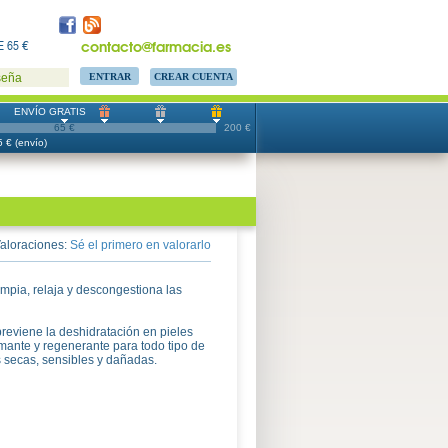
contacto@farmacia.es
 65 €
CREAR CUENTA
seña
ENVÍO GRATIS
65 €
200 €
 € (envío)
aloraciones:
Sé el primero en valorarlo
pia, relaja y descongestiona las
reviene la deshidratación en pieles
lmante y regenerante para todo tipo de
s secas, sensibles y dañadas.