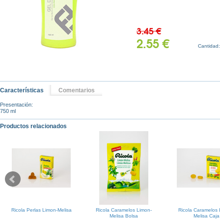
3.45 €
2.55 €
Cantidad
Características
Comentarios
Presentación:
750 ml
Productos relacionados
Ricola Perlas Limon-Melisa
Ricola Caramelos Limon-
Ricola Caramelos 
Melisa Bolsa
Melisa Caja