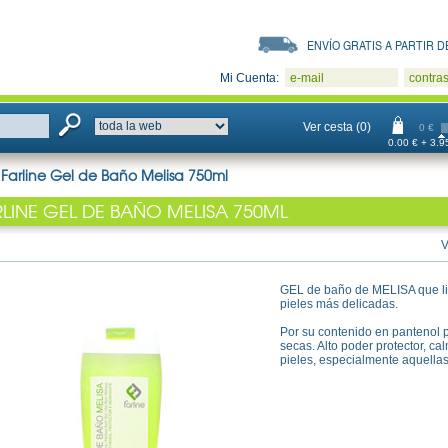
ENVÍO GRATIS A PARTIR DE
Mi Cuenta:
e-mail
contra
Ver cesta (0)
0 €
0.00 € + 3.95
>
Farline Gel de Baño Melisa 750ml
RLINE GEL DE BAÑO MELISA 750ML
V
GEL de baño de MELISA que lim
pieles más delicadas.
Por su contenido en pantenol p
secas. Alto poder protector, ca
pieles, especialmente aquella