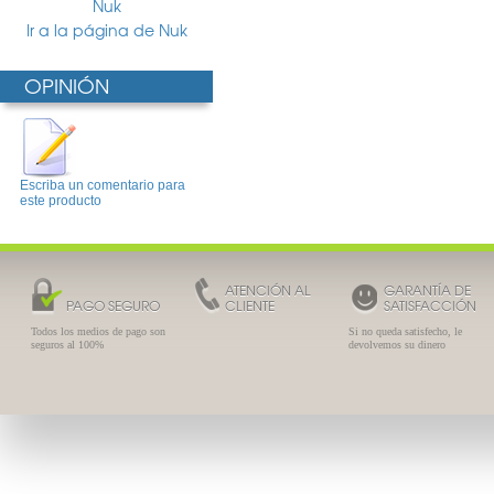
Nuk
Ir a la página de Nuk
OPINIÓN
Escriba un comentario para
este producto
ATENCIÓN AL
GARANTÍA DE
PAGO SEGURO
CLIENTE
SATISFACCIÓN
Todos los medios de pago son
Si no queda satisfecho, le
seguros al 100%
devolvemos su dinero