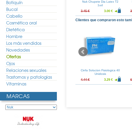
Botiquín
te Baby Rose
Nuk Chupete Baby Rose
Nuk Chupete Dia Latex T2
 T1 2uds
Latex T2 2uds
1ud
Bucal
5.31 €
5.48 €
4.77 €
3.45 €
3.00 €
3
Cabello
Clientes que compraron esto tam
Cosmética oral
Dietética
Hombre
Los más vendidos
Novedades
Ofertas
Ojos
Relaciones sexuales
rst Choice Latex
Nuk Tetina First Choice Latex
Cinfa Solucion Fisiologica 40
che 2uds
T1L Alimento 2uds
Unidosis
Trastornos y patologias
6.34 €
5.05 €
4.39 €
4.44 €
3.29 €
6
Vitaminas
MARCAS