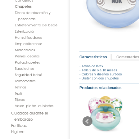
Canastillas
Chupetes
Discos de absorción y
pezoneras
Entretenimiento del bebé
Esterilización
Humidificadores
Limpiabiberones
Mordedores
Peines, cepillos
Características
Comentario
Portachupetes
- Tetina de látex
Sacaleches
- Talla 2 de 6 a 18 meses
Seguridad bebé
- Colores y diseños surtidos
- Blister con dos chupetes
Termómetros
Tetinas
Productos relacionados
Textil
Tijeras
Vasos, platos, cubiertos
Cuidados durante el
embarazo
Fertilidad
Higiene