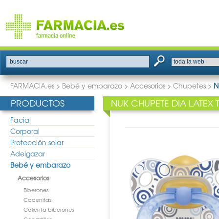
buscar
FARMACIA.es
>
Bebé y embarazo
>
Accesorios
>
Chupetes
>
N
PRODUCTOS
NUK CHUPETE DIA LATEX 
Facial
Corporal
Protección solar
Adelgazar
Bebé y embarazo
Accesorios
Biberones
Cadenitas
Calienta biberones