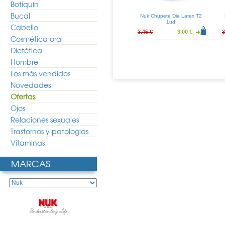
Botiquín
Bucal
te Baby Rose
Nuk Chupete Baby Rose
Nuk Chupete Dia Latex T2
 T1 2uds
Latex T2 2uds
1ud
Cabello
5.31 €
5.48 €
4.77 €
3.45 €
3.00 €
3
Cosmética oral
Dietética
Hombre
Los más vendidos
Novedades
Ofertas
Ojos
Relaciones sexuales
Trastornos y patologias
Vitaminas
MARCAS