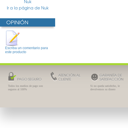
Nuk
Ir a la página de Nuk
OPINIÓN
Escriba un comentario para
este producto
ATENCIÓN AL
GARANTÍA DE
PAGO SEGURO
CLIENTE
SATISFACCIÓN
Todos los medios de pago son
Si no queda satisfecho, le
seguros al 100%
devolvemos su dinero