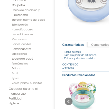
Canastillas
Chupetes
Discos de absorción y
pezoneras
Entretenimiento del bebé
Esterilización
Humidificadores
Limpiabiberones
Mordedores
Peines, cepillos
Características
Comentario
Portachupetes
- Tetina de látex
Sacaleches
- Talla 3 a partir de 18 meses
Seguridad bebé
- Colores y diseños surtidos
Termómetros
CONTENIDO:
Tetinas
1 chupete
Textil
Productos relacionados
Tijeras
Vasos, platos, cubiertos
Cuidados durante el
embarazo
Fertilidad
Higiene