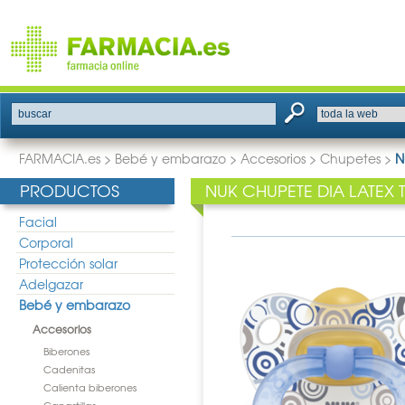
buscar
FARMACIA.es
>
Bebé y embarazo
>
Accesorios
>
Chupetes
>
N
PRODUCTOS
NUK CHUPETE DIA LATEX 
Facial
Corporal
Protección solar
Adelgazar
Bebé y embarazo
Accesorios
Biberones
Cadenitas
Calienta biberones