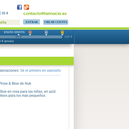
contacto@farmacia.es
 65 €
CREAR CUENTA
seña
ENVÍO GRATIS
65 €
200 €
 € (envío)
aloraciones:
Sé el primero en valorarlo
 Rose & Blue de Nuk
lue en rosa para las niñas, en azúl
otivos para los más pequeños.