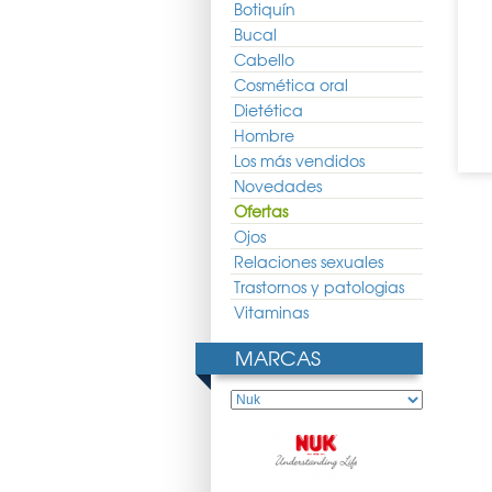
Botiquín
Bucal
upete Dia Latex T2
Nuk Chupete Dia Latex T3
Nuk Chupete Genius Latex
2uds
2uds
T1 1ud
Cabello
4.85 €
5.57 €
4.84 €
5.41 €
4.01 €
Cosmética oral
Dietética
Hombre
Los más vendidos
Novedades
Ofertas
Ojos
Relaciones sexuales
Trastornos y patologias
Vitaminas
MARCAS