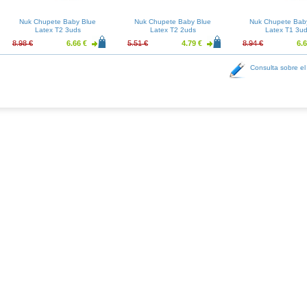
Nuk Chupete Baby Blue
Nuk Chupete Baby Blue
Nuk Chupete Bab
Latex T2 3uds
Latex T2 2uds
Latex T1 3u
8.98 €
6.66 €
5.51 €
4.79 €
8.94 €
6.6
Consulta sobre el