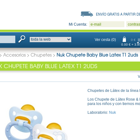
ENVÍO GRATIS A PARTIR DE
Mi Cuenta:
e-mail
contra
Ver cesta (0)
0 €
0.00 € + 3.95
>
Accesorios
>
Chupetes
>
Nuk Chupete Baby Blue Latex T1 2uds
K CHUPETE BABY BLUE LATEX T1 2UDS
V
Chupetes de Látex de la línea
Los Chupete de Látex Rose & B
para los niños y con tiernos m
Laboratorio:
Nuk