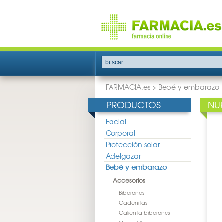
buscar
FARMACIA.es
>
Bebé y embarazo
PRODUCTOS
NU
Facial
Corporal
Protección solar
Adelgazar
Bebé y embarazo
Accesorios
Biberones
Cadenitas
Calienta biberones