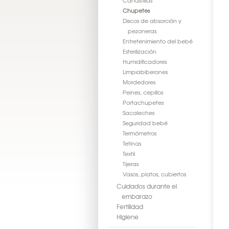
Canastillas
Chupetes
Discos de absorción y
pezoneras
Entretenimiento del bebé
Esterilización
Humidificadores
Limpiabiberones
Mordedores
Peines, cepillos
Portachupetes
Sacaleches
Seguridad bebé
Termómetros
Tetinas
Textil
Tijeras
Vasos, platos, cubiertos
Cuidados durante el
embarazo
Fertilidad
Higiene