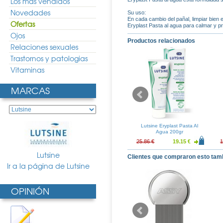
Los más vendidos
Novedades
Su uso:
En cada cambio del pañal, limpiar bien e
Ofertas
Eryplast Pasta al agua para calmar y pr
Ojos
Productos relacionados
Relaciones sexuales
Trastornos y patologias
Vitaminas
MARCAS
nificante 250ml
Noton Tapones Agua Infantil
Lutsine Eryplast Pasta Al
1 Par
Agua 200gr
7.34 €
4.74 €
3.51 €
25.86 €
19.15 €
1
Lutsine
Clientes que compraron esto tam
Ir a la página de Lutsine
OPINIÓN