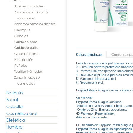
Aceites corporales
Aspiradores nasales y
recambios
Bálsamos primeros dientes
Champús
Colonias
Cuidado cara
Cuidado culito
Geles de baño
Características
Comentario
Hidratación
Evita la irritación de la piel gracias a 
Pañales
2. Crea una barrera protectora absorbe
Toallitas húmedas
3. Permite una transpiración manteniend
4. Devuelve el pH de la piel a su nivel na
Zonas irritadas o
5. Mantiene hidratada la piel.
agrietadas
6. Regenera la piel.
Eryplast Pasta al agua calma la irritació
Botiquín
Su eficacia:
Bucal
Eryplast Pasta al agua contiene:
Cabello
-Acetato de Oleilo y Ácido Fítico. 2 ant
-Oxido de Zinc. Barrera absorbente.
Cosmética oral
-D-Pantenol. Regenerante.
-Glicerina. Hidratante.
Dietética
El uso diario de Eryplast Pasta al agua 
Hombre
Eryplast Pasta al agua es hipoalergénic
Eryplast Pasta al agua está formulada s