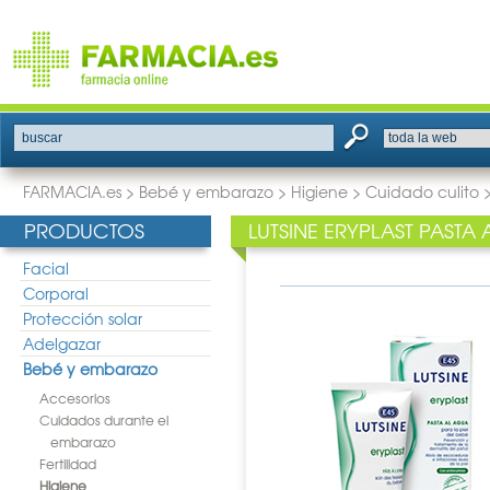
buscar
FARMACIA.es
>
Bebé y embarazo
>
Higiene
>
Cuidado culito
PRODUCTOS
LUTSINE ERYPLAST PASTA
Facial
Corporal
Protección solar
Adelgazar
Bebé y embarazo
Accesorios
Cuidados durante el
embarazo
Fertilidad
Higiene