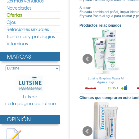
Los más vendidos
Novedades
Su uso:
En cada cambio del pañal, limpiar bien e
Ofertas
Eryplast Pasta al agua para calmar y pr
Ojos
Productos relacionados
Relaciones sexuales
Trastornos y patologias
Vitaminas
MARCAS
 Termal 150ml
Avene Agua Termal 50ml
Lutsine Eryplast Pasta Al
Agua 200gr
5.70 €
3.56 €
2.64 €
25.86 €
19.15 €
9
Lutsine
Clientes que compraron esto tam
Ir a la página de Lutsine
OPINIÓN