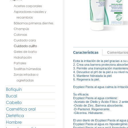
Aceites corporales
Aspiradores nasales y
recambios
Bálsamos primeros dientes
Champús
Colonias
Cuidado cara
Cuidado culito
Geles de baño
Características
Comentario
Hidratación
Evita la irritación de la piel gracias a 
Pañales
2. Crea una barrera protectora absorbe
Toallitas húmedas
3. Permite una transpiración manteniend
4. Devuelve el pH de la piel a su nivel na
Zonas irritadas o
5. Mantiene hidratada la piel.
agrietadas
6. Regenera la piel.
Eryplast Pasta al agua calma la irritació
Botiquín
Su eficacia:
Bucal
Eryplast Pasta al agua contiene:
Cabello
-Acetato de Oleilo y Ácido Fítico. 2 ant
-Oxido de Zinc. Barrera absorbente.
Cosmética oral
-D-Pantenol. Regenerante.
-Glicerina. Hidratante.
Dietética
El uso diario de Eryplast Pasta al agua 
Hombre
Eryplast Pasta al agua es hipoalergénic
Eryplast Pasta al agua está formulada s