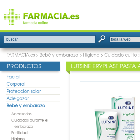
buscar
FARMACIA.es
>
Bebé y embarazo
>
Higiene
>
Cuidado culito
PRODUCTOS
LUTSINE ERYPLAST PASTA
Facial
Corporal
Protección solar
Adelgazar
Bebé y embarazo
Accesorios
Cuidados durante el
embarazo
Fertilidad
Higiene