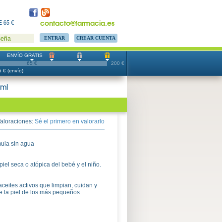
contacto@farmacia.es
 65 €
CREAR CUENTA
seña
ENVÍO GRATIS
65 €
200 €
 € (envío)
0ml
aloraciones:
Sé el primero en valorarlo
ula sin agua
piel seca o atópica del bebé y el niño.
eites activos que limpian, cuidan y
 la piel de los más pequeños.