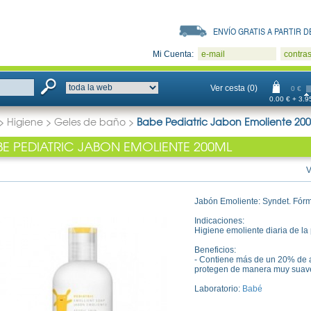
ENVÍO GRATIS A PARTIR DE
Mi Cuenta:
e-mail
contra
Ver cesta (0)
0 €
0.00 € + 3.95
>
Higiene
>
Geles de baño
>
Babe Pediatric Jabon Emoliente 20
BE PEDIATRIC JABON EMOLIENTE 200ML
V
Jabón Emoliente: Syndet. Fórm
Indicaciones:
Higiene emoliente diaria de la 
Beneficios:
- Contiene más de un 20% de ac
protegen de manera muy suave
Laboratorio:
Babé