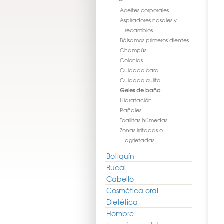
Aceites corporales
Aspiradores nasales y
recambios
Bálsamos primeros dientes
Champús
Colonias
Cuidado cara
Cuidado culito
Geles de baño
Hidratación
Pañales
Toallitas húmedas
Zonas irritadas o
agrietadas
Botiquín
Bucal
Cabello
Cosmética oral
Dietética
Hombre