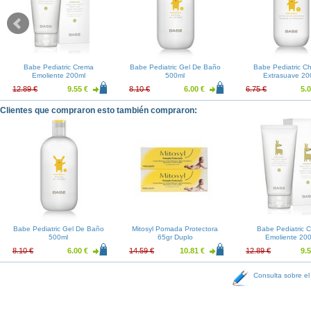
Babe Pediatric Crema
Babe Pediatric Gel De Baño
Babe Pediatric 
Emoliente 200ml
500ml
Extrasuave 20
12.89 €
9.55 €
8.10 €
6.00 €
6.75 €
5.0
Clientes que compraron esto también compraron:
Babe Pediatric Gel De Baño
Mitosyl Pomada Protectora
Babe Pediatric 
500ml
65gr Duplo
Emoliente 20
8.10 €
6.00 €
14.59 €
10.81 €
12.89 €
9.5
Consulta sobre el