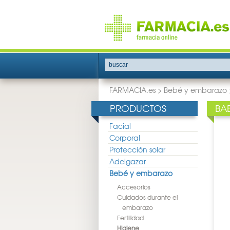
buscar
FARMACIA.es
>
Bebé y embarazo
PRODUCTOS
BA
Facial
Corporal
Protección solar
Adelgazar
Bebé y embarazo
Accesorios
Cuidados durante el
embarazo
Fertilidad
Higiene