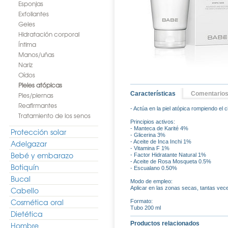
Esponjas
Exfoliantes
Geles
Hidratación corporal
Íntima
Manos/uñas
Nariz
Oídos
Pieles atópicas
Características
Comentario
Pies/piernas
Reafirmantes
- Actúa en la piel atópica rompiendo el 
Tratamiento de los senos
Principios activos:
- Manteca de Karité 4%
Protección solar
- Glicerina 3%
Adelgazar
- Aceite de Inca Inchi 1%
- Vitamina F 1%
Bebé y embarazo
- Factor Hidratante Natural 1%
- Aceite de Rosa Mosqueta 0.5%
Botiquín
- Escualano 0.50%
Bucal
Modo de empleo:
Aplicar en las zonas secas, tantas ve
Cabello
Cosmética oral
Formato:
Tubo 200 ml
Dietética
Productos relacionados
Hombre