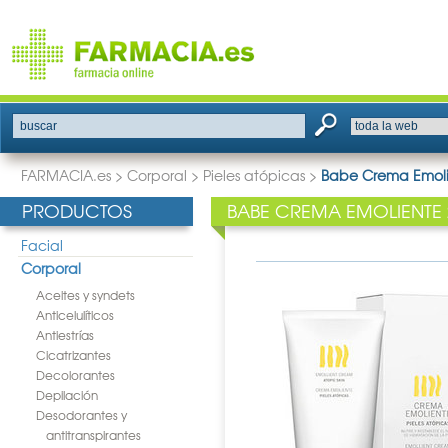
buscar
FARMACIA.es
>
Corporal
>
Pieles atópicas
>
Babe Crema Emoli
PRODUCTOS
BABE CREMA EMOLIENTE
Facial
Corporal
Aceites y syndets
Anticelulíticos
Antiestrías
Cicatrizantes
Decolorantes
Depilación
Desodorantes y
antitranspirantes