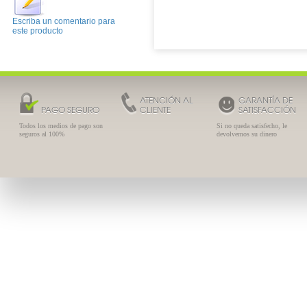
Escriba un comentario para
este producto
ATENCIÓN AL
GARANTÍA DE
PAGO SEGURO
CLIENTE
SATISFACCIÓN
Todos los medios de pago son
Si no queda satisfecho, le
seguros al 100%
devolvemos su dinero