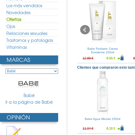
Los más vendidos
Novedades
Ofertas
Ojos
Relaciones sexuales
Trastornos y patologias
Vitaminas
Exomega Gel
A-Derma Exomega Bálsamo
Babe Pediatric Crema
moliente 500ml
Emoliente D.E.F.I 200ml
Emoliente 200ml
MARCAS
14.44 €
22.87 €
16.94 €
12.89 €
9.55 €
8
Clientes que compraron esto tam
Babé
Ir a la página de Babé
OPINIÓN
Babe Agua Micelar 250ml
11.04 €
8.18 €