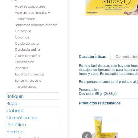
Aceites corporales
Aspiradores nasales y
recambios
Bálsamos primeros dientes
Champús
Colonias
Cuidado cara
Cuidado culito
Geles de baño
Características
Comentario
Hidratación
Es muy fácil de usar, solo hay que limpi
Pañales
masajeando ligeramente para hacerla pen
Toallitas húmedas
limpio y seco. En cualquier otra zona de
Zonas irritadas o
Es importante mantener el producto alej
agrietadas
Presentación:
Dos tubos 65 gr (2x65gr)
Botiquín
Bucal
Productos relacionados
Cabello
Cosmética oral
Dietética
Hombre