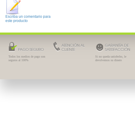
Escriba un comentario para
este producto
ATENCIÓN AL
GARANTÍA DE
PAGO SEGURO
CLIENTE
SATISFACCIÓN
Todos los medios de pago son
Si no queda satisfecho, le
seguros al 100%
devolvemos su dinero