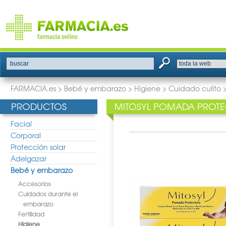
buscar
FARMACIA.es
>
Bebé y embarazo
>
Higiene
>
Cuidado culito
PRODUCTOS
MITOSYL POMADA PROTE
Facial
Corporal
Protección solar
Adelgazar
Bebé y embarazo
Accesorios
Cuidados durante el
embarazo
Fertilidad
Higiene