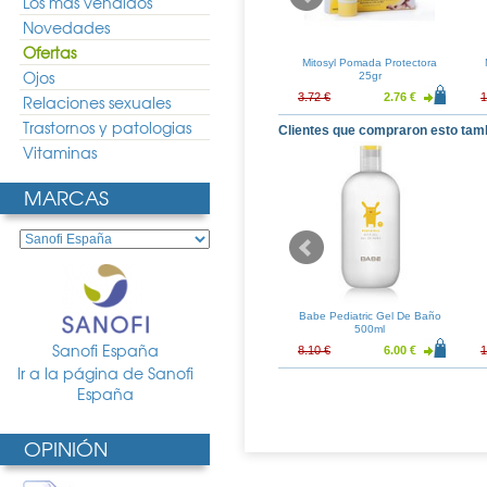
Los más vendidos
Novedades
Ofertas
 ZN40 Pomada
Nutraisdin ZN40 Pomada
Mitosyl Pomada Protectora
Ojos
ora 100ml
Reparadora 50ml
25gr
11.63 €
6.32 €
5.49 €
3.72 €
2.76 €
1
Relaciones sexuales
Trastornos y patologias
Clientes que compraron esto tam
Vitaminas
MARCAS
ntorno de Ojos
Mustela Colonia Bebe Sin
Babe Pediatric Gel De Baño
Rellenador 15ml
Alcohol 200ml
500ml
Sanofi España
8.86 €
6.86 €
5.97 €
8.10 €
6.00 €
1
Ir a la página de Sanofi
España
OPINIÓN