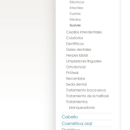
Eléctricos
Infantiles
Fuertes
Medios
Suaves
Cepillos interdentales
Colutorios
Dentífricos
Geles dentales
Herpes labial
Limpiadores linguales
Ortodoncia
Prótesis
Recambios
Seda dental
Tratamiento boca seca
Tratamiento de la halitosis
Tratamientos
blanqueadores
Cabello
Cosmética oral