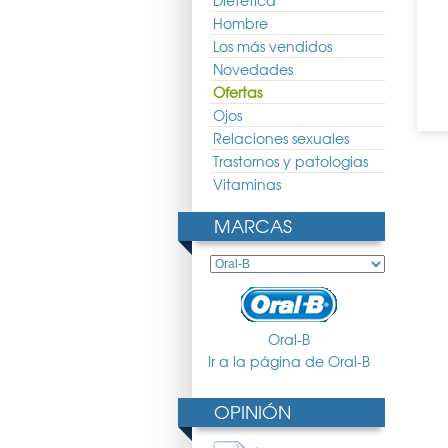
Dietética
pillo Dental Infantil
PHB Cepillo Dental Excite
PHB Cepillo Dental Classic
Suave
Hombre
3.03 €
13.02 €
9.64 €
3.45 €
2.55 €
Los más vendidos
Novedades
Ofertas
Ojos
Relaciones sexuales
Trastornos y patologias
Vitaminas
MARCAS
Oral-B
Ir a la página de Oral-B
OPINIÓN