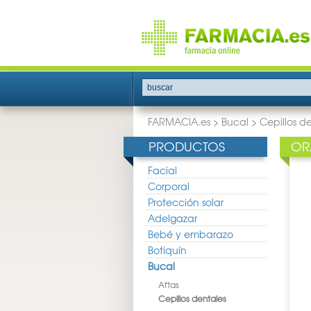
buscar
FARMACIA.es
>
Bucal
>
Cepillos d
PRODUCTOS
OR
Facial
Corporal
Protección solar
Adelgazar
Bebé y embarazo
Botiquín
Bucal
Aftas
Cepillos dentales