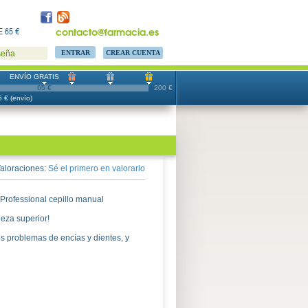
contacto@farmacia.es
 65 €
CREAR CUENTA
seña
ENVÍO GRATIS
65 €
200 €
 € (envío)
aloraciones:
Sé el primero en valorarlo
Professional cepillo manual
ieza superior!
s problemas de encías y dientes, y