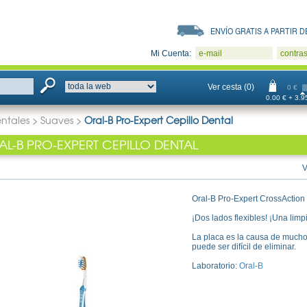
ENVÍO GRATIS A PARTIR DE
Mi Cuenta:
e-mail
contra
Ver cesta (0)
0 €
0.00 € + 3.95
entales
>
Suaves
>
Oral-B Pro-Expert Cepillo Dental
AL-B PRO-EXPERT CEPILLO DENTAL
V
Oral-B Pro-Expert CrossAction 
¡Dos lados flexibles! ¡Una limp
La placa es la causa de mucho
puede ser difícil de eliminar.
Laboratorio:
Oral-B