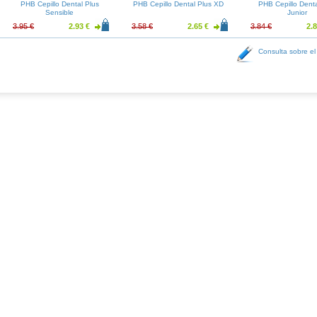
PHB Cepillo Dental Plus
PHB Cepillo Dental Plus XD
PHB Cepillo Denta
Sensible
Junior
3.95 €
2.93 €
3.58 €
2.65 €
3.84 €
2.8
Consulta sobre el