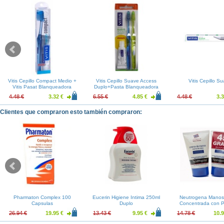
Vitis Cepillo Compact Medio +
Vitis Cepillo Suave Access
Vitis Cepillo S
Vitis Pasat Blanqueadora
Duplo+Pasta Blanqueadora
15ml
15ml
4.48 €
3.32 €
6.55 €
4.85 €
4.48 €
3.3
Clientes que compraron esto también compraron:
Pharmaton Complex 100
Eucerin Higiene Intima 250ml
Neutrogena Manos
Capsulas
Duplo
Concentrada con 
50ml Duplo
26.94 €
19.95 €
13.43 €
9.95 €
14.78 €
10.9