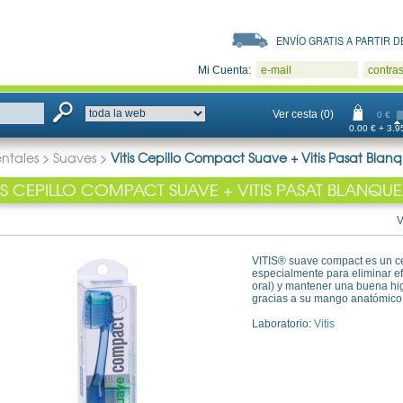
ENVÍO GRATIS A PARTIR DE
Mi Cuenta:
e-mail
contra
Ver cesta (0)
0 €
0.00 € + 3.95
entales
>
Suaves
>
Vitis Cepillo Compact Suave + Vitis Pasat Bla
TIS CEPILLO COMPACT SUAVE + VITIS PASAT BLANQ
V
VITIS® suave compact es un cep
especialmente para eliminar ef
oral) y mantener una buena hig
gracias a su mango anatómico
Laboratorio:
Vitis