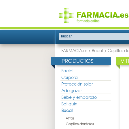
buscar
FARMACIA.es
>
Bucal
>
Cepillos d
PRODUCTOS
VI
Facial
Corporal
Protección solar
Adelgazar
Bebé y embarazo
Botiquín
Bucal
Aftas
Cepillos dentales