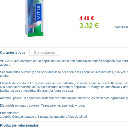
4.48 €
3.32 €
Cantidad
Características
Comentarios
VITIS® suave compact es un cepillo de uso diario con cabezal de tamaño pequeño que permit
acceso.
Sus filamentos suaves y con perfil ondulado acceden a los espacios interdentales, a la vez que
encías.
El cuello del cepillo VITIS suave compact es maleable, de manera que se puede flexionar has
a la boca favoreciendo así la accesibilidad durante el cepillado. El mango es anatómico y d
facilitar su uso y movilidad día tras día fuera de casa.
Además, posee un capuchón protector del cabezal que mantiene los filamentos agrupados y 
Disponible en cuatro colores: Transparente, azul, rojo y rosa.
Presentación:
1 cepillo Compact suave y 1 pasta blanqueadora Vitis de 15 ml
Productos relacionados