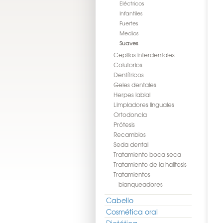
Eléctricos
Infantiles
Fuertes
Medios
Suaves
Cepillos interdentales
Colutorios
Dentífricos
Geles dentales
Herpes labial
Limpiadores linguales
Ortodoncia
Prótesis
Recambios
Seda dental
Tratamiento boca seca
Tratamiento de la halitosis
Tratamientos
blanqueadores
Cabello
Cosmética oral