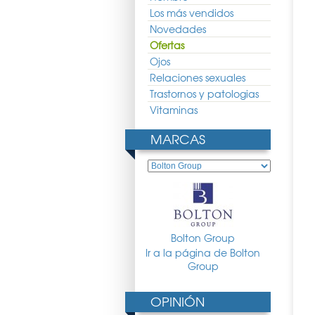
Los más vendidos
Novedades
Ofertas
Ojos
Relaciones sexuales
Trastornos y patologias
Vitaminas
MARCAS
Bolton Group
Ir a la página de Bolton
atoline Hombre
Somatoline Desodorante
Somatoline Desodorante Piel
Group
ales Top Definition
Hipersudoracion Rollon 30ml
Sensible Rollon 50ml
200ml
36.30 €
7.89 €
5.84 €
9.52 €
7.05 €
OPINIÓN