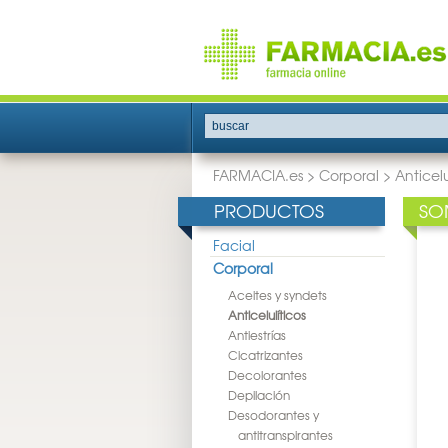
buscar
FARMACIA.es
>
Corporal
>
Anticelu
PRODUCTOS
SO
Facial
Corporal
Aceites y syndets
Anticelulíticos
Antiestrías
Cicatrizantes
Decolorantes
Depilación
Desodorantes y
antitranspirantes