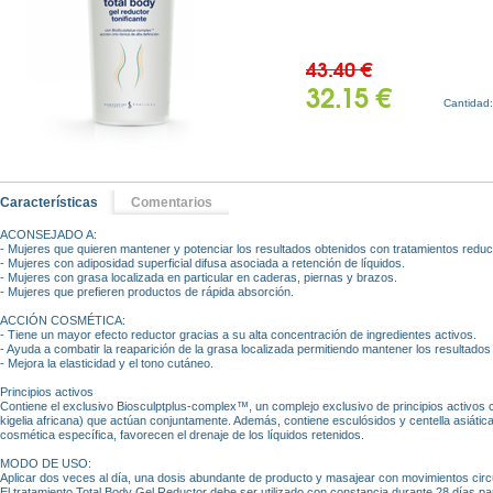
43.40 €
32.15 €
Cantidad
Características
Comentarios
ACONSEJADO A:
- Mujeres que quieren mantener y potenciar los resultados obtenidos con tratamientos reduc
- Mujeres con adiposidad superficial difusa asociada a retención de líquidos.
- Mujeres con grasa localizada en particular en caderas, piernas y brazos.
- Mujeres que prefieren productos de rápida absorción.
ACCIÓN COSMÉTICA:
- Tiene un mayor efecto reductor gracias a su alta concentración de ingredientes activos.
- Ayuda a combatir la reaparición de la grasa localizada permitiendo mantener los resultado
- Mejora la elasticidad y el tono cutáneo.
Principios activos
Contiene el exclusivo Biosculptplus-complex™, un complejo exclusivo de principios activos 
kigelia africana) que actúan conjuntamente. Además, contiene esculósidos y centella asiátic
cosmética específica, favorecen el drenaje de los líquidos retenidos.
MODO DE USO:
Aplicar dos veces al día, una dosis abundante de producto y masajear con movimientos circ
El tratamiento Total Body Gel Reductor debe ser utilizado con constancia durante 28 días p