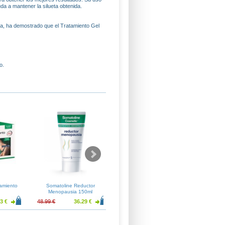
da a mantener la silueta obtenida.
usa, ha demostrado que el Tratamiento Gel
o.
tamiento
Somatoline Reductor
Somatoline Reductor
Soma
Menopausia 150ml
Intensivo Noche10 450ml
Drena
3 €
48.99 €
36.29 €
59.31 €
43.94 €
45.22 €