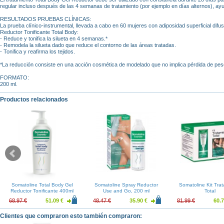
regular incluso después de las 4 semanas de tratamiento (por ejemplo en días alternos), ayu
RESULTADOS PRUEBAS CLÍNICAS:
La prueba clínico-instrumental, llevada a cabo en 60 mujeres con adiposidad superficial dif
Reductor Tonificante Total Body:
- Reduce y tonifica la silueta en 4 semanas.*
- Remodela la silueta dado que reduce el contorno de las áreas tratadas.
- Tonifica y reafirma los tejidos.
*La reducción consiste en una acción cosmética de modelado que no implica pérdida de pes
FORMATO:
200 ml.
Productos relacionados
Somatoline Total Body Gel
Somatoline Spray Reductor
Somatoline Kit Tra
Reductor Tonificante 400ml
Use and Go, 200 ml
Total
68.97 €
51.09 €
48.47 €
35.90 €
81.99 €
60.7
Clientes que compraron esto también compraron: