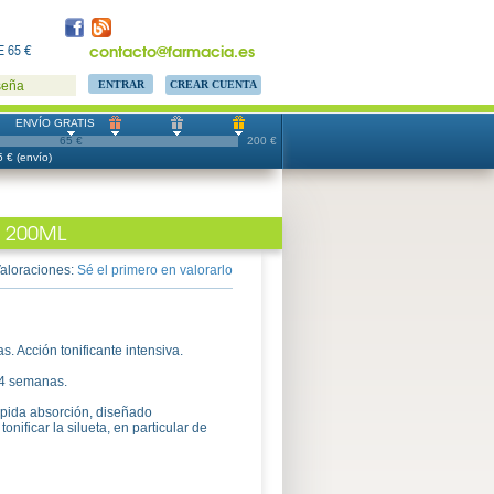
contacto@farmacia.es
 65 €
CREAR CUENTA
seña
ENVÍO GRATIS
65 €
200 €
 € (envío)
 200ML
aloraciones:
Sé el primero en valorarlo
. Acción tonificante intensiva.
n 4 semanas.
ápida absorción, diseñado
onificar la silueta, en particular de