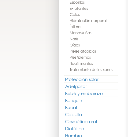
Esponjas
Exfoliantes
Geles
Hidratación corporal
Íntima
Manos/uñas
Nariz
Oídos
Pieles atópicas
Pies/piernas
Reafirmantes
Tratamiento de los senos
Protección solar
Adelgazar
Bebé y embarazo
Botiquín
Bucal
Cabello
Cosmética oral
Dietética
Hombre