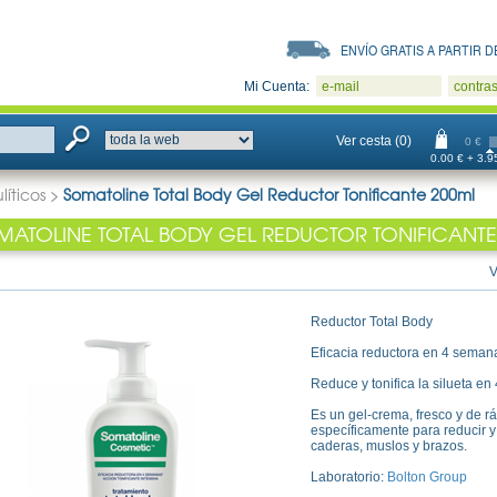
ENVÍO GRATIS A PARTIR DE
Mi Cuenta:
e-mail
contra
Ver cesta (0)
0 €
0.00 € + 3.95
líticos
>
Somatoline Total Body Gel Reductor Tonificante 200ml
MATOLINE TOTAL BODY GEL REDUCTOR TONIFICANTE
V
Reductor Total Body
Eficacia reductora en 4 semanas
Reduce y tonifica la silueta e
Es un gel-crema, fresco y de r
específicamente para reducir y t
caderas, muslos y brazos.
Laboratorio:
Bolton Group