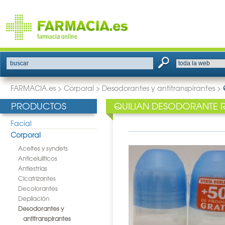
buscar
FARMACIA.es
>
Corporal
>
Desodorantes y antitranspirantes
>
PRODUCTOS
QUILIAN DESODORANTE 
Facial
Corporal
Aceites y syndets
Anticelulíticos
Antiestrías
Cicatrizantes
Decolorantes
Depilación
Desodorantes y
antitranspirantes