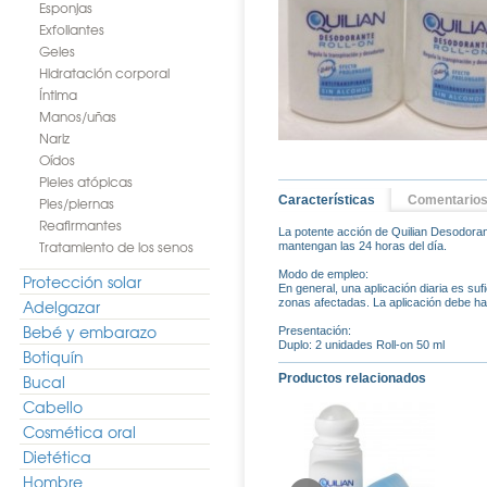
Esponjas
Exfoliantes
Geles
Hidratación corporal
Íntima
Manos/uñas
Nariz
Oídos
Pieles atópicas
Características
Comentario
Pies/piernas
Reafirmantes
La potente acción de Quilian Desodoran
Tratamiento de los senos
mantengan las 24 horas del día.
Modo de empleo:
Protección solar
En general, una aplicación diaria es suf
Adelgazar
zonas afectadas. La aplicación debe ha
Bebé y embarazo
Presentación:
Duplo: 2 unidades Roll-on 50 ml
Botiquín
Bucal
Productos relacionados
Cabello
Cosmética oral
Dietética
Hombre