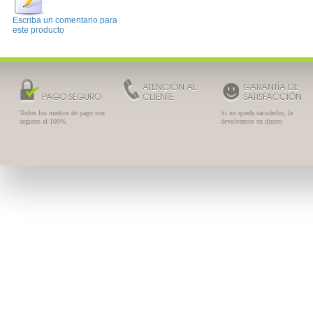
Escriba un comentario para
este producto
Melatonina Complex +
Pasiflora GSN 60 comprimidos
17.70 €
13.11 €
ATENCIÓN AL
GARANTÍA DE
PAGO SEGURO
CLIENTE
SATISFACCIÓN
Todos los medios de pago son
Si no queda satisfecho, le
seguros al 100%
devolvemos su dinero