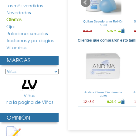
Los más vendidos
Novedades
Ofertas
dorante Piel
Vichy Desodorante
Quilian Desodorante Roll-On
S
Roll-on 50ml
Ojos
Antitranspirante 48h Roll-on
50ml
50ml
6.26 €
8.64 €
6.40 €
8.05 €
5.97 €
9
Relaciones sexuales
Trastornos y patologias
Clientes que compraron esto tam
Vitaminas
MARCAS
Andina Crema Decolorante
J
Viñas
30ml
Ir a la página de Viñas
12.43 €
9.21 €
1
OPINIÓN