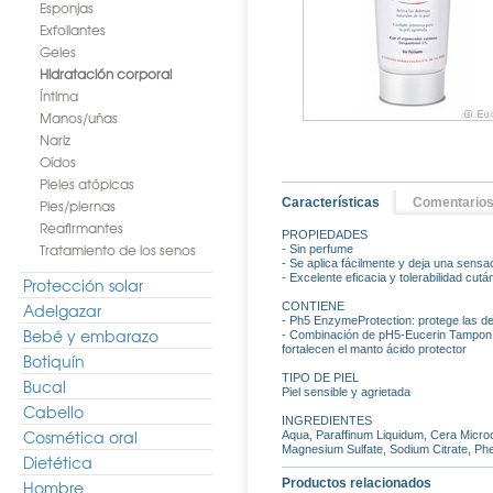
Esponjas
Exfoliantes
Geles
Hidratación corporal
Íntima
Manos/uñas
Nariz
Oídos
Pieles atópicas
Características
Comentario
Pies/piernas
Reafirmantes
PROPIEDADES
Tratamiento de los senos
- Sin perfume
- Se aplica fácilmente y deja una sensac
- Excelente eficacia y tolerabilidad cu
Protección solar
Adelgazar
CONTIENE
- Ph5 EnzymeProtection: protege las def
Bebé y embarazo
- Combinación de pH5-Eucerin Tampon Ci
fortalecen el manto ácido protector
Botiquín
TIPO DE PIEL
Bucal
Piel sensible y agrietada
Cabello
INGREDIENTES
Cosmética oral
Aqua, Paraffinum Liquidum, Cera Microcri
Magnesium Sulfate, Sodium Citrate, Phe
Dietética
Productos relacionados
Hombre