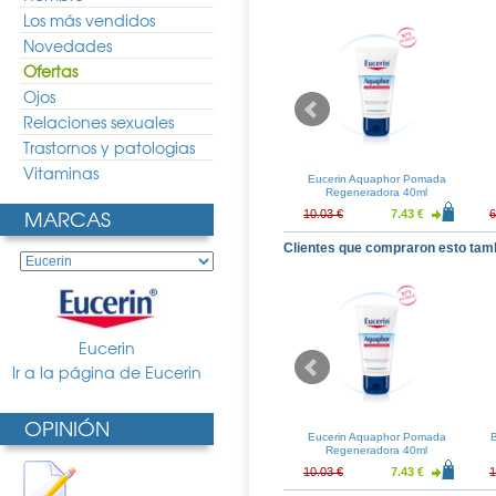
Los más vendidos
Novedades
Ofertas
Ojos
Relaciones sexuales
Trastornos y patologias
Vitaminas
 ZN40 Pomada
Nutraisdin ZN40 Pomada
Eucerin Aquaphor Pomada
ora 100ml
Reparadora 50ml
Regeneradora 40ml
MARCAS
11.63 €
6.32 €
5.49 €
10.03 €
7.43 €
6
Clientes que compraron esto tam
Eucerin
Ir a la página de Eucerin
OPINIÓN
n Hidrofilo Zig-
Fisiologic Solucion Salina 30
Eucerin Aquaphor Pomada
B
 100gr
Monodosis
Regeneradora 40ml
1.02 €
6.09 €
4.51 €
10.03 €
7.43 €
1