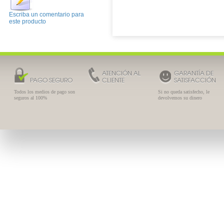
Escriba un comentario para
este producto
ATENCIÓN AL
GARANTÍA DE
PAGO SEGURO
CLIENTE
SATISFACCIÓN
Todos los medios de pago son
Si no queda satisfecho, le
seguros al 100%
devolvemos su dinero