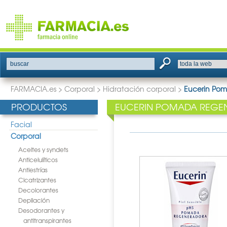
buscar
FARMACIA.es
>
Corporal
>
Hidratación corporal
>
Eucerin Po
PRODUCTOS
EUCERIN POMADA REGE
Facial
Corporal
Aceites y syndets
Anticelulíticos
Antiestrías
Cicatrizantes
Decolorantes
Depilación
Desodorantes y
antitranspirantes