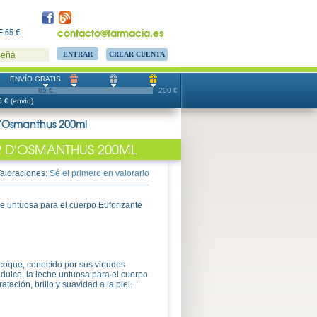
contacto@farmacia.es
 65 €
CREAR CUENTA
seña
ENVÍO GRATIS
65 €
200 €
 € (envío)
d'Osmanthus 200ml
R D'OSMANTHUS 200ML
aloraciones:
Sé el primero en valorarlo
e untuosa para el cuerpo Euforizante
coque, conocido por sus virtudes
 dulce, la leche untuosa para el cuerpo
tación, brillo y suavidad a la piel.