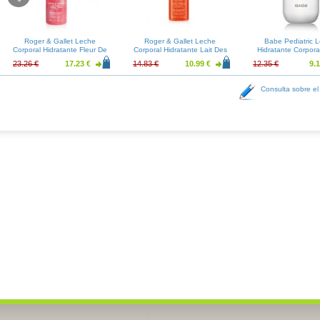
Roger & Gallet Leche
Roger & Gallet Leche
Babe Pediatric 
Corporal Hidratante Fleur De
Corporal Hidratante Lait Des
Hidratante Corpora
Figuier 200ml
Bienfaits 200ml
23.26 €
17.23 €
14.83 €
10.99 €
12.35 €
9.1
Consulta sobre el