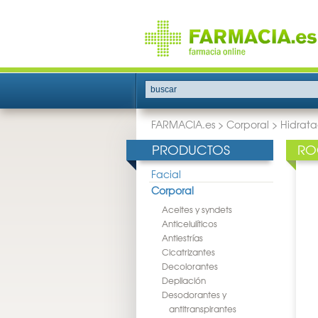
buscar
FARMACIA.es
>
Corporal
>
Hidrata
PRODUCTOS
RO
Facial
Corporal
Aceites y syndets
Anticelulíticos
Antiestrías
Cicatrizantes
Decolorantes
Depilación
Desodorantes y
antitranspirantes