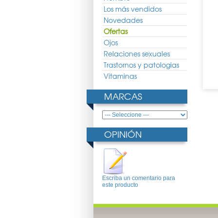
Los más vendidos
Novedades
is Sun Secret Leche
Xeralaude 6 Leche Hidratante
Polysianes Leche Sedosa
Ofertas
ral SPF50+ 100ml
1000ml
Corporal SPF50 Spray 150ml
Ojos
16.48 €
27.75 €
20.56 €
25.24 €
18.69 €
Relaciones sexuales
Trastornos y patologias
Vitaminas
MARCAS
OPINIÓN
Escriba un comentario para
este producto