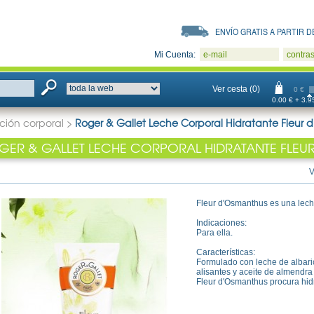
ENVÍO GRATIS A PARTIR DE
Mi Cuenta:
e-mail
contra
Ver cesta (0)
0 €
0.00 € + 3.95
ción corporal
>
Roger & Gallet Leche Corporal Hidratante Fleur 
GER & GALLET LECHE CORPORAL HIDRATANTE FLEU
V
Fleur d'Osmanthus es una lech
Indicaciones:
Para ella.
Características:
Formulado con leche de albari
alisantes y aceite de almendra
Fleur d'Osmanthus procura hidra