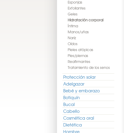
Esponjas
Exfoliantes
Geles
Hidratación corporal
Íntima
Manos/uñas
Nariz
Oídos
Pieles atópicas
Pies/piernas
Reafirmantes
Tratamiento de los senos
Protección solar
Adelgazar
Bebé y embarazo
Botiquín
Bucal
Cabello
Cosmética oral
Dietética
Hombre