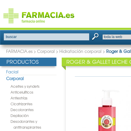
buscar
FARMACIA.es
>
Corporal
>
Hidratación corporal
>
Roger & Gall
PRODUCTOS
ROGER & GALLET LECHE 
Facial
Corporal
Aceites y syndets
Anticelulíticos
Antiestrías
Cicatrizantes
Decolorantes
Depilación
Desodorantes y
antitranspirantes