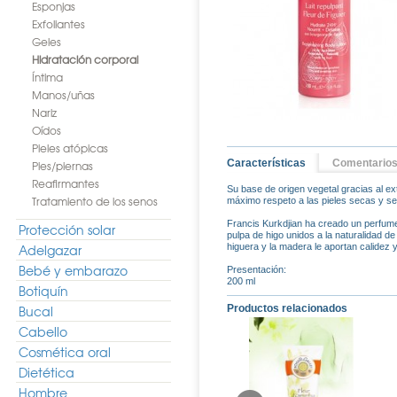
Esponjas
Exfoliantes
Geles
Hidratación corporal
Íntima
Manos/uñas
Nariz
Oídos
Pieles atópicas
Características
Comentario
Pies/piernas
Reafirmantes
Su base de origen vegetal gracias al ex
Tratamiento de los senos
máximo respeto a las pieles secas y se
Francis Kurkdjian ha creado un perfume 
Protección solar
pulpa de higo unidos a la naturalidad de
Adelgazar
higuera y la madera le aportan calidez 
Bebé y embarazo
Presentación:
200 ml
Botiquín
Bucal
Productos relacionados
Cabello
Cosmética oral
Dietética
Hombre