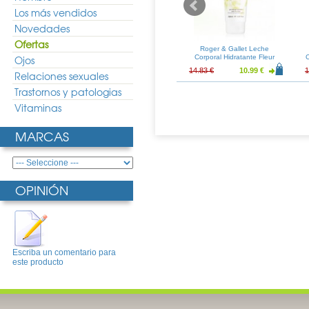
Los más vendidos
Novedades
Ofertas
eche Hidratante
Polysianes Leche Sedosa
Roger & Gallet Leche
00ml
Ojos
Corporal SPF50 Spray 150ml
Corporal Hidratante Fleur
C
d'Osmanthus 200ml
20.56 €
25.24 €
18.69 €
14.83 €
10.99 €
1
Relaciones sexuales
Trastornos y patologias
Vitaminas
MARCAS
OPINIÓN
Escriba un comentario para
este producto