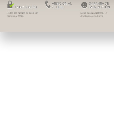
ATENCIÓN AL
GARANTÍA DE
PAGO SEGURO
CLIENTE
SATISFACCIÓN
Todos los medios de pago son
Si no queda satisfecho, le
seguros al 100%
devolvemos su dinero