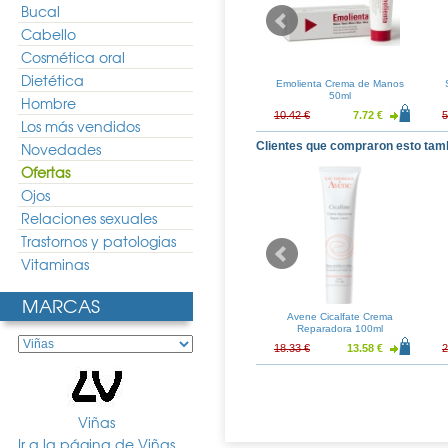
Bucal
Cabello
Cosmética oral
Dietética
Crema 50ml
Thiomucase Crema
Emolienta Crema de Manos
Anticelulítica 200ml
50ml
Hombre
5
18.74 €
27.67 €
20.50 €
10.42 €
7.72 €
5
Los más vendidos
Novedades
Clientes que compraron esto tam
Ofertas
Ojos
Relaciones sexuales
Trastornos y patologias
Vitaminas
MARCAS
ne Reductor
Vitis Orthodontic Cera
Avene Cicalfate Crema
Noche10 450ml
Ortodoncia
Reparadora 100ml
43.94 €
8.94 €
6.62 €
18.33 €
13.58 €
2
Viñas
Ir a la página de Viñas