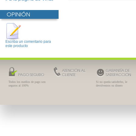
OPINIÓN
Escriba un comentario para
este producto
ATENCIÓN AL
GARANTÍA DE
PAGO SEGURO
CLIENTE
SATISFACCIÓN
Todos los medios de pago son
Si no queda satisfecho, le
seguros al 100%
devolvemos su dinero