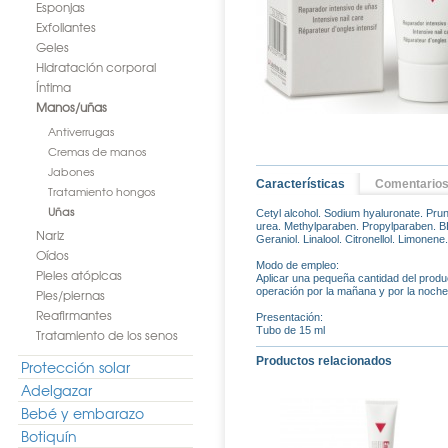
Esponjas
Exfoliantes
Geles
Hidratación corporal
Íntima
Manos/uñas
Antiverrugas
Cremas de manos
Jabones
Características
Comentario
Tratamiento hongos
Uñas
Cetyl alcohol. Sodium hyaluronate. Prunu
urea. Methylparaben. Propylparaben. BH
Nariz
Geraniol. Linalool. Citronellol. Limonen
Oídos
Modo de empleo:
Pieles atópicas
Aplicar una pequeña cantidad del produ
operación por la mañana y por la noche
Pies/piernas
Reafirmantes
Presentación:
Tubo de 15 ml
Tratamiento de los senos
Productos relacionados
Protección solar
Adelgazar
Bebé y embarazo
Botiquín