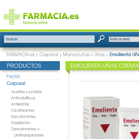
buscar
FARMACIA.es
>
Corporal
>
Manos/uñas
>
Uñas
>
Emolienta Uñ
PRODUCTOS
EMOLIENTA UÑAS CREMA
Facial
Corporal
Aceites y syndets
Anticelulíticos
Antiestrías
Cicatrizantes
Decolorantes
Depilación
Desodorantes y
antitranspirantes