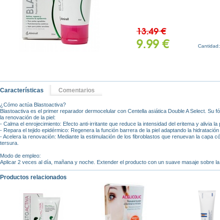
13.49 €
9.99 €
Cantidad
Características
Comentarios
¿Cómo actúa Blastoactiva?
Blastoactiva es el primer reparador dermocelular con Centella asiática Double A Select. Su fór
la renovación de la piel:
- Calma el enrojecimiento: Efecto anti-irritante que reduce la intensidad del eritema y alivia la 
- Repara el tejido epidérmico: Regenera la función barrera de la piel adaptando la hidratació
- Acelera la renovación: Mediante la estimulación de los fibroblastos que renuevan la capa 
tersura.
Modo de empleo:
Aplicar 2 veces al día, mañana y noche. Extender el producto con un suave masaje sobre la p
Productos relacionados