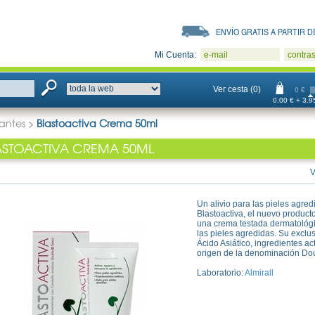
ENVÍO GRATIS A PARTIR DE
Mi Cuenta:
e-mail
contra
Ver cesta (0)
0 €
0.00 € + 3.95
zantes
>
Blastoactiva Crema 50ml
ASTOACTIVA CREMA 50ML
V
Un alivio para las pieles agred
Blastoactiva, el nuevo producto
una crema testada dermatológi
las pieles agredidas. Su exclu
Ácido Asiático, ingredientes act
origen de la denominación Dou
Laboratorio:
Almirall