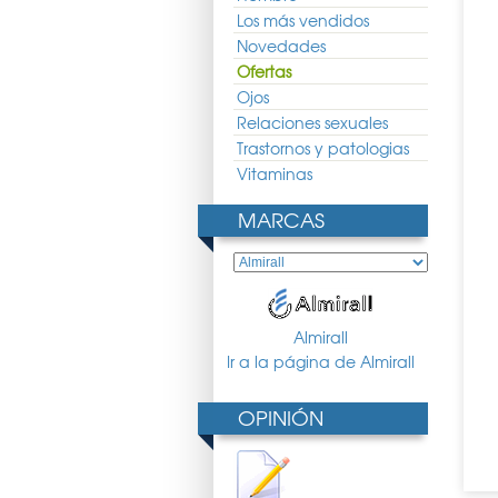
Los más vendidos
Novedades
Ofertas
Ojos
a Bionica Crema 50ml
Nutratopic Crema Emoliente
Ducray Kelual DS Crema 40ml
200ml
Relaciones sexuales
34.32 €
25.16 €
18.63 €
13.71 €
10.15 €
Trastornos y patologias
Vitaminas
MARCAS
Almirall
 Agua Termal 300ml
Letifem Pediatrico Gel Intimo
Xhekpon Solucion Tensora
Ir a la página de Almirall
250ml
Facial 10 Ampollas
8.25 €
12.19 €
9.03 €
18.83 €
13.95 €
OPINIÓN