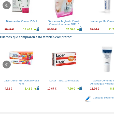
Blastoactiva Crema 150ml
Sesderma Acglicolic Classic
Nutratopic Rx Crem
Crema Hidratante SPF 15
50ml + Sesderma C-Vit Crema
26.19 €
19.40 €
50.36 €
37.30 €
29.34 €
21.7
Contorno de Ojos
Clientes que compraron esto también compraron:
Lacer Junior Gel Dental Fresa
Lacer Pasta 125ml Duplo
Axovital Contorno 
75ml
Antiarrugas Rellena
4.62 €
3.42 €
10.67 €
7.90 €
11.96 €
8.8
Consulta sobre el