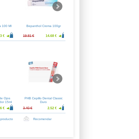
a 100 Ml
Bepanthol Crema 100gr
Bepanthol Crema 30gr
Crem
3 €
19.81 €
14.68 €
9.87 €
7.31 €
9.03 €
de Ojos
PHB Cepillo Dental Classic
Nutradeica Gel-Crema Facial
Xhekpo
dor 15ml
Duro
50ml
6 €
3.40 €
2.52 €
15.01 €
11.12 €
20.16 €
 producto
Recomendar