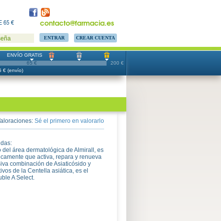
contacto@farmacia.es
 65 €
CREAR CUENTA
seña
ENVÍO GRATIS
65 €
200 €
 € (envío)
aloraciones:
Sé el primero en valorarlo
idas:
 del área dermatológica de Almirall, es
camente que activa, repara y renueva
siva combinación de Asiaticósido y
ivos de la Centella asiática, es el
ble A Select.