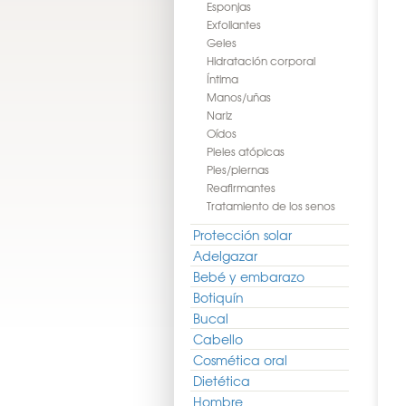
Esponjas
Exfoliantes
Geles
Hidratación corporal
Íntima
Manos/uñas
Nariz
Oídos
Pieles atópicas
Pies/piernas
Reafirmantes
Tratamiento de los senos
Protección solar
Adelgazar
Bebé y embarazo
Botiquín
Bucal
Cabello
Cosmética oral
Dietética
Hombre