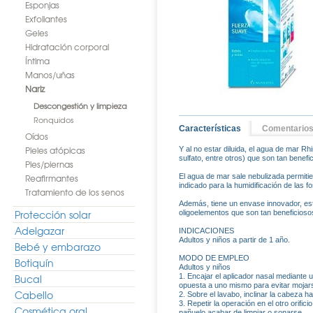
Esponjas
Exfoliantes
Geles
Hidratación corporal
Íntima
Manos/uñas
Nariz
Descongestión y limpieza
Ronquidos
Características
Comentario
Oídos
Pieles atópicas
Y al no estar diluida, el agua de mar R
sulfato, entre otros) que son tan benefi
Pies/piernas
Reafirmantes
El agua de mar sale nebulizada permitie
indicado para la humidificación de las
Tratamiento de los senos
Además, tiene un envase innovador, est
Protección solar
oligoelementos que son tan beneficiosos
Adelgazar
INDICACIONES
Adultos y niños a partir de 1 año.
Bebé y embarazo
MODO DE EMPLEO
Botiquín
Adultos y niños
Bucal
1. Encajar el aplicador nasal mediante u
opuesta a uno mismo para evitar mojarse
Cabello
2. Sobre el lavabo, inclinar la cabeza ha
3. Repetir la operación en el otro orifi
Cosmética oral
pañuelo acabar de limpiar o sonarse.