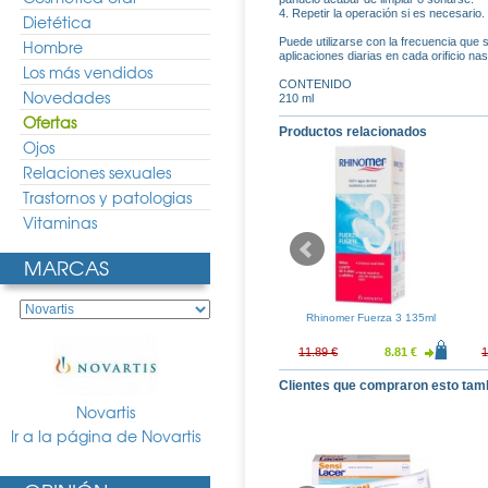
4. Repetir la operación si es necesario.
Dietética
Puede utilizarse con la frecuencia que
Hombre
aplicaciones diarias en cada orificio nas
Los más vendidos
CONTENIDO
Novedades
210 ml
Ofertas
Productos relacionados
Ojos
Relaciones sexuales
Trastornos y patologias
Vitaminas
MARCAS
y Fuerza Extra-
Rhinomer Intense Eucalyptus
Rhinomer Fuerza 3 135ml
e 115ml
20ml
7.81 €
8.88 €
6.58 €
11.89 €
8.81 €
1
Clientes que compraron esto tam
Novartis
Ir a la página de Novartis