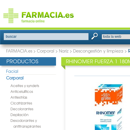
buscar
FARMACIA.es
>
Corporal
>
Nariz
>
Descongestión y limpieza
>
PRODUCTOS
RHINOMER FUERZA 1 180
Facial
Corporal
Aceites y syndets
Anticelulíticos
Antiestrías
Cicatrizantes
Decolorantes
Depilación
Desodorantes y
antitranspirantes