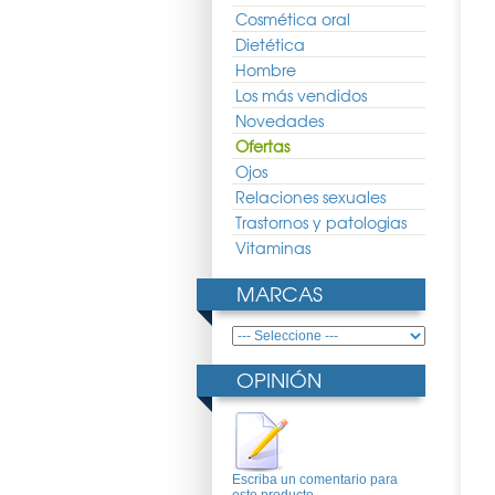
Cosmética oral
Dietética
Hombre
Los más vendidos
Novedades
Ofertas
Ojos
Relaciones sexuales
Trastornos y patologias
Vitaminas
MARCAS
OPINIÓN
choll Anti-hongos
Neutrogena Manos Crema
Rhinomer Fuerza 1 180ml
Concentrada con Perfume
Escriba un comentario para
50ml Duplo