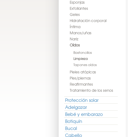
Esponjas
Exfoliantes
Geles
Hidratación corporal
Íntima
Manos/uñas
Nariz
Oídos
Bastoncillos
Limpieza
Tapones oídos
Pieles atópicas
Pies/piernas
Reafirmantes
Tratamiento de los senos
Protección solar
Adelgazar
Bebé y embarazo
Botiquín
Bucal
Cabello