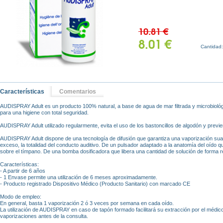
10.81 €
8.01 €
Cantidad
Características
Comentarios
AUDISPRAY Adult es un producto 100% natural, a base de agua de mar filtrada y microbiológ
para una higiene con total seguridad.
AUDISPRAY Adult utilizado regularmente, evita el uso de los bastoncillos de algodón y previ
AUDISPRAY Adult dispone de una tecnología de difusión que garantiza una vaporización suav
exceso, la totalidad del conducto auditivo. De un pulsador adaptado a la anatomía del oído 
sobre el tímpano. De una bomba dosificadora que libera una cantidad de solución de forma r
Características:
- A partir de 6 años
- 1 Envase permite una utilización de 6 meses aproximadamente.
- Producto registrado Dispositivo Médico (Producto Sanitario) con marcado CE
Modo de empleo:
En general, basta 1 vaporización 2 ó 3 veces por semana en cada oído.
La utilización de AUDISPRAY en caso de tapón formado facilitará su extracción por el médic
vaporizaciones antes de la consulta.