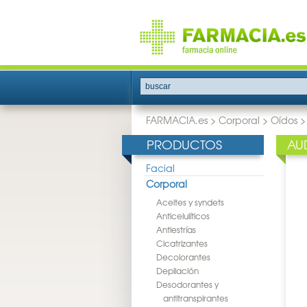
buscar
FARMACIA.es
>
Corporal
>
Oídos
PRODUCTOS
AU
Facial
Corporal
Aceites y syndets
Anticelulíticos
Antiestrías
Cicatrizantes
Decolorantes
Depilación
Desodorantes y
antitranspirantes