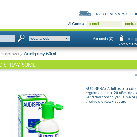
ENVÍO GRATIS A PARTIR DE
Mi Cuenta:
e-mail
contra
Ver cesta (0)
0 €
0.00 € + 3.95
>
Limpieza
>
Audispray 50ml
DISPRAY 50ML
V
AUDISPRAY Adult es el product
regular del oído. 20 años de e
vendidas constituyen la mejor 
producto eficaz y seguro.