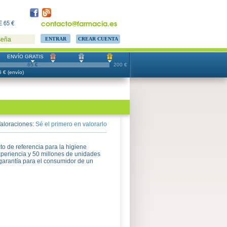
contacto@farmacia.es
 65 €
CREAR CUENTA
seña
ENVÍO GRATIS
65 €
200 €
 € (envío)
aloraciones:
Sé el primero en valorarlo
o de referencia para la higiene
xperiencia y 50 millones de unidades
garantía para el consumidor de un