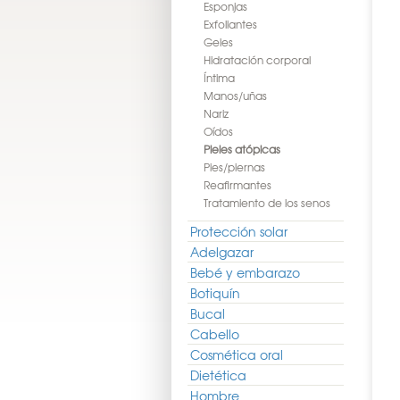
Esponjas
Exfoliantes
Geles
Hidratación corporal
Íntima
Manos/uñas
Nariz
Oídos
Pieles atópicas
Pies/piernas
Reafirmantes
Tratamiento de los senos
Protección solar
Adelgazar
Bebé y embarazo
Botiquín
Bucal
Cabello
Cosmética oral
Dietética
Hombre