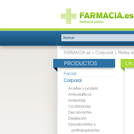
buscar
FARMACIA.es
>
Corporal
>
Pieles 
PRODUCTOS
LA
Facial
Corporal
Aceites y syndets
Anticelulíticos
Antiestrías
Cicatrizantes
Decolorantes
Depilación
Desodorantes y
antitranspirantes