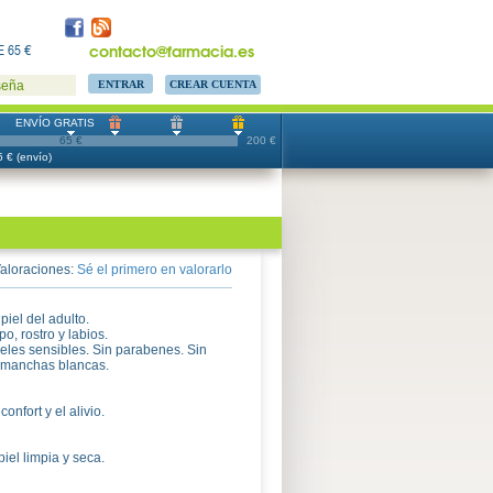
contacto@farmacia.es
 65 €
CREAR CUENTA
seña
ENVÍO GRATIS
65 €
200 €
 € (envío)
aloraciones:
Sé el primero en valorarlo
iel del adulto.
o, rostro y labios.
ieles sensibles. Sin parabenes. Sin
a manchas blancas.
onfort y el alivio.
piel limpia y seca.