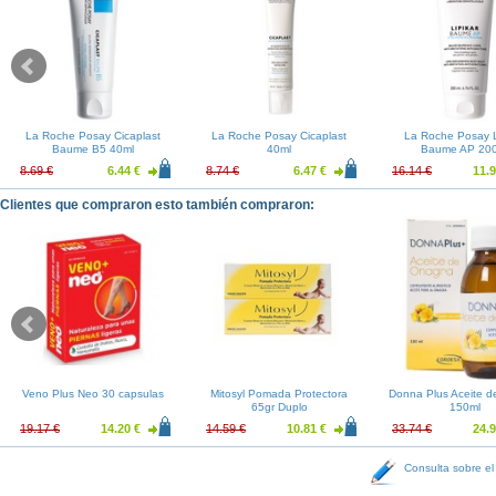
La Roche Posay Cicaplast
La Roche Posay Cicaplast
La Roche Posay L
Baume B5 40ml
40ml
Baume AP 20
8.69 €
6.44 €
8.74 €
6.47 €
16.14 €
11.9
Clientes que compraron esto también compraron:
Veno Plus Neo 30 capsulas
Mitosyl Pomada Protectora
Donna Plus Aceite 
65gr Duplo
150ml
19.17 €
14.20 €
14.59 €
10.81 €
33.74 €
24.9
Consulta sobre el