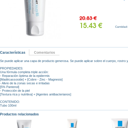
20.83 €
15.43 €
Cantidad
Características
Comentarios
Se puede aplicar una capa de producto generosa. Se puede aplicar sobre el cuerpo, rostro y l
PROPIEDADES:
Una fórmula completa triple acción:
- Reparación óptima de la epidermis
[Madécassoside] + [Cobre - Zinc - Magnesio]
- Alivio de la zonas secas e irritadas
[5% Pantenol]
- Protección de la piel
[Textura rica y nutritiva] + [Agentes antibacterianos]
CONTENIDO:
Tubo 100ml
Productos relacionados