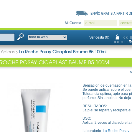
ENVÍO GRATIS A PARTIR DE
Mi Cuenta:
e-mail
contra
Ver cesta (0)
0 €
0.00 € + 3.95
atópicas
>
La Roche Posay Cicaplast Baume B5 100ml
 ROCHE POSAY CICAPLAST BAUME B5 100ML
V
Sensación de quemazón en la p
Se puede aplicar sobre el cuerp
Tolerancia óptima, apto para p
perfume. Sin lanolina. No dej
RESULTADOS:
La piel se repara y recupera el c
USO:
Aplicar 2 veces al día sobre la 
Laboratorio:
La Roche Posay